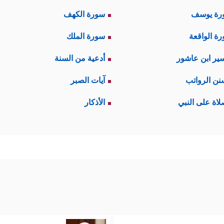
رة يوسف
سورة الكهف
ة الواقعة
سورة الملك
ير ابن عاشور
أدعية من السنة
نن الرواتب
آيات الصبر
لاة على النبي
الأذكار