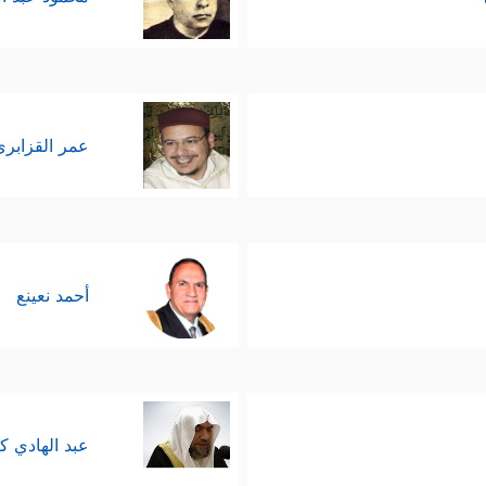
عمر القزابري
أحمد نعينع
عبد الهادي ك