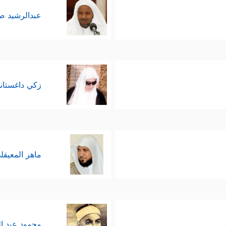
عبدالرشيد 
زكي داغستان
ماهر المعيقل
محمود عبد ا