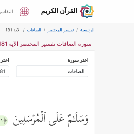
القرآن الكريم
التفاسي
الرئيسية
تفسير المختصر
الصافات
الآية 181
سورة الصافات تفسير المختصر الآية 181
اختر سورة
اختر 
وَسَلَـٰمٌ عَلَى ٱلۡمُرۡسَلِینَ
﴿١٨١﴾