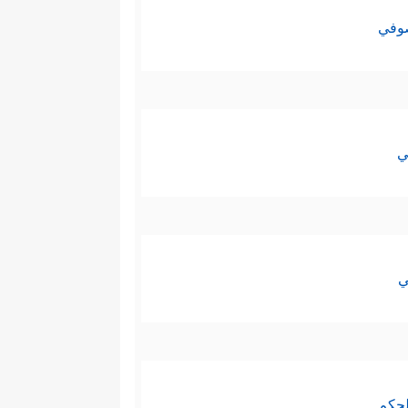
صوفي
ي
ي
لحكم