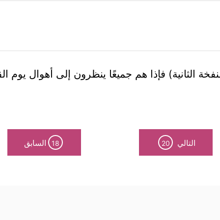
خة الثانية) فإذا هم جميعًا ينظرون إلى أهوال يوم القي
التالي
السابق
18
20