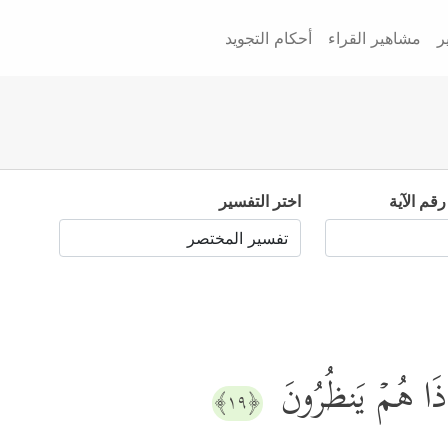
ر
مشاهير القراء
أحكام التجويد
رقم الآية
اختر التفسير
َإِذَا هُمۡ یَنظُرُونَ
﴿١٩﴾