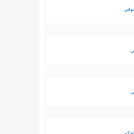
صوفي
ي
ي
لحكم