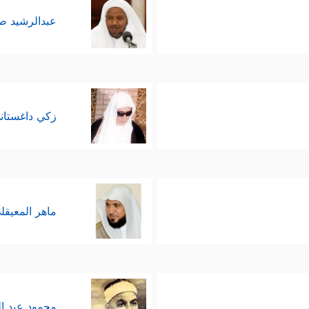
عبدالرشيد 
زكي داغستان
ماهر المعيقل
محمود عبد ا