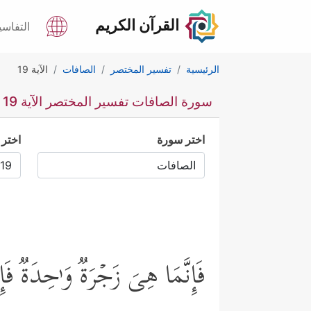
القرآن الكريم
التفاسي
الرئيسية
تفسير المختصر
الصافات
الآية 19
سورة الصافات تفسير المختصر الآية 19
اختر سورة
اختر 
فَإِنَّمَا هِیَ زَجۡرَةࣱ وَ ٰ⁠حِدَةࣱ ف