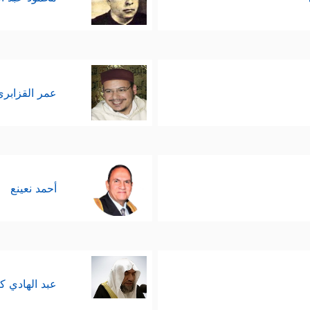
عمر القزابري
أحمد نعينع
عبد الهادي ك