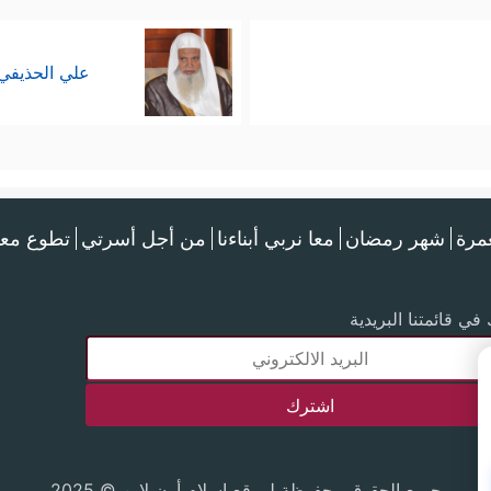
علي الحذيفي
عمرة
شهر رمضان
معا نربي أبناءنا
من أجل أسرتي
تطوع معن
في قائمتنا البريدية
جميع الحقوق محفوظة لموقع إسلام أون لاين © 2025