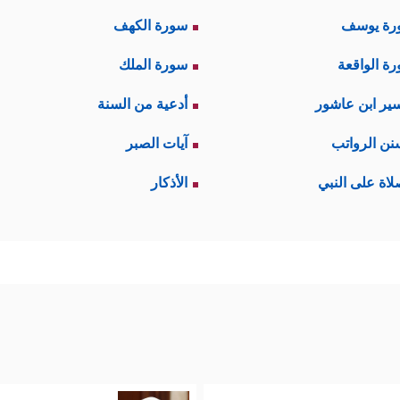
رة يوسف
سورة الكهف
ة الواقعة
سورة الملك
ير ابن عاشور
أدعية من السنة
نن الرواتب
آيات الصبر
لاة على النبي
الأذكار