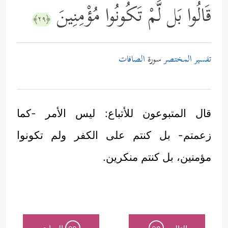
قَالُوا بَل لَّمْ تَكُونُوا مُؤْمِنِينَ
﴿٢٩﴾
تفسير المختصر
سورة
الصافات
قال المتبوعون للأتباع: ليس الأمر -كما
زعمتم- بل كنتم على الكفر ولم تكونوا
مؤمنين، بل كنتم منكرين.