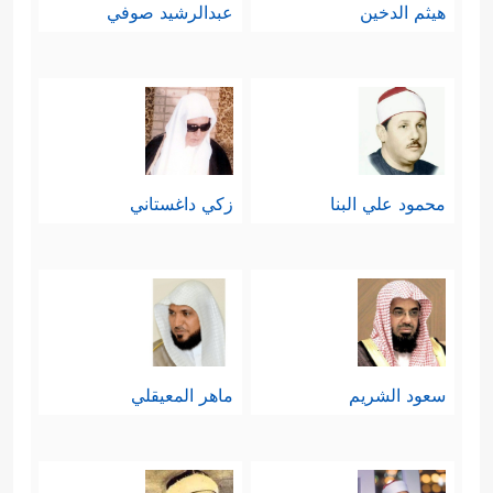
هيثم الدخين
عبدالرشيد صوفي
محمود علي البنا
زكي داغستاني
سعود الشريم
ماهر المعيقلي