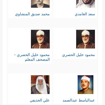
سعد الغامدي
محمد صديق المنشاوي
محمود خليل الحصري
محمود خليل الحصري -
المصحف المعلم
عبدالباسط عبدالصمد
علي الحذيفي