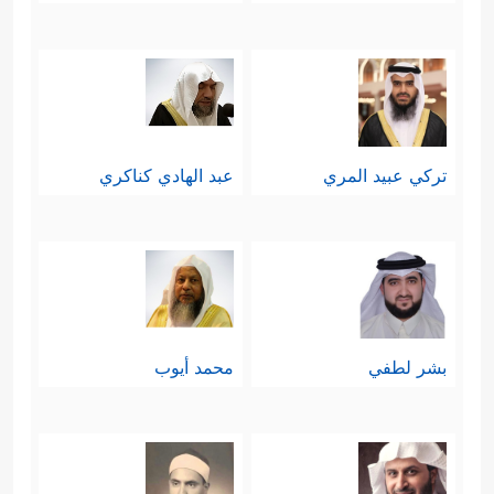
تركي عبيد المري
عبد الهادي كناكري
بشر لطفي
محمد أيوب