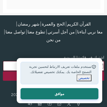
القرآن الكريم
الحج والعمرة
شهر رمضان
معا نربي أبناءنا
من أجل أسرتي
تطوع معنا
تواصل معنا
من نحن
اشترك في قائمتنا البريدية
نستخدم ملفات تعريف الارتباط لتحسين تجربة
التصفح الخاصة بك. يمكنك تخصيص تفضيلاتك.
تخصيص
موافق
جميع الحقوق محفوظة لموقع إسلام أون لاين © 2025