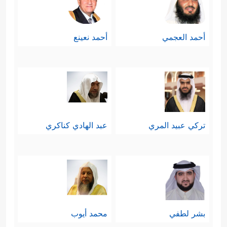
أحمد العجمي
أحمد نعينع
تركي عبيد المري
عبد الهادي كناكري
بشر لطفي
محمد أيوب