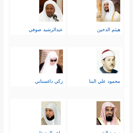
هيثم الدخين
عبدالرشيد صوفي
محمود علي البنا
زكي داغستاني
سعود الشريم
ماهر المعيقلي