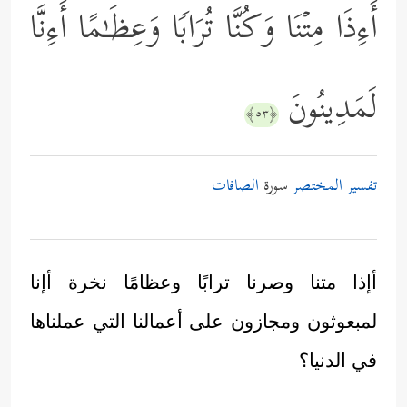
أَءِذَا مِتۡنَا وَكُنَّا تُرَابࣰا وَعِظَـٰمًا أَءِنَّا
لَمَدِینُونَ
﴿٥٣﴾
تفسير المختصر
سورة
الصافات
أإذا متنا وصرنا ترابًا وعظامًا نخرة أإنا
لمبعوثون ومجازون على أعمالنا التي عملناها
في الدنيا؟