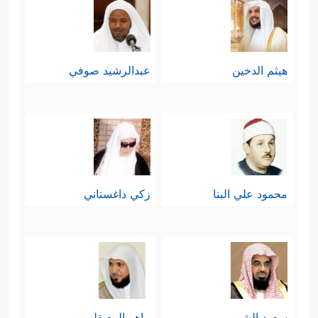
هيثم الدخين
عبدالرشيد صوفي
محمود علي البنا
زكي داغستاني
سعود الشريم
ماهر المعيقلي