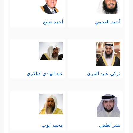
أحمد العجمي
أحمد نعينع
تركي عبيد المري
عبد الهادي كناكري
بشر لطفي
محمد أيوب