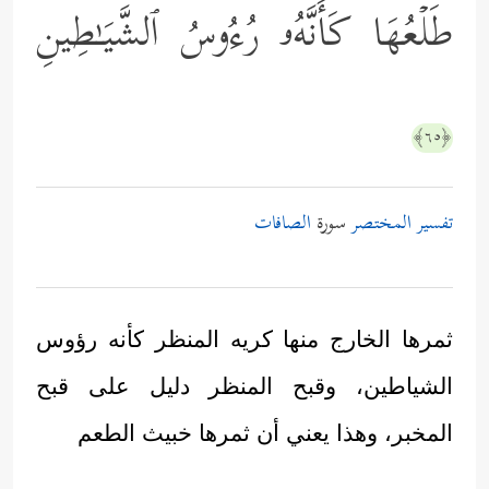
طَلۡعُهَا كَأَنَّهُۥ رُءُوسُ ٱلشَّیَـٰطِینِ
﴿٦٥﴾
تفسير المختصر
سورة
الصافات
ثمرها الخارج منها كريه المنظر كأنه رؤوس
الشياطين، وقبح المنظر دليل على قبح
المخبر، وهذا يعني أن ثمرها خبيث الطعم