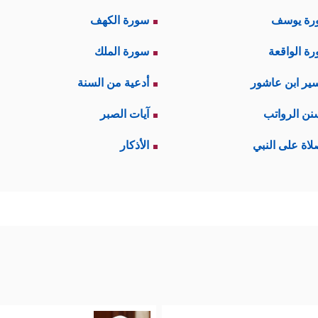
رة يوسف
سورة الكهف
ة الواقعة
سورة الملك
ير ابن عاشور
أدعية من السنة
نن الرواتب
آيات الصبر
لاة على النبي
الأذكار