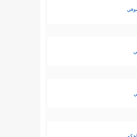
صوفي
ي
ي
لحكم