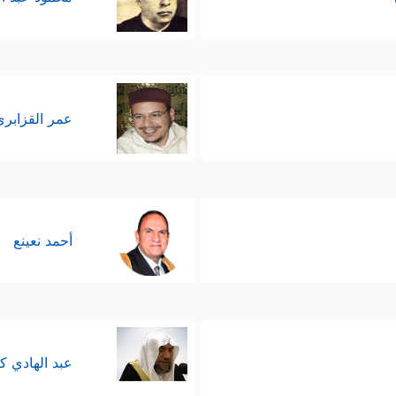
عمر القزابري
أحمد نعينع
عبد الهادي ك