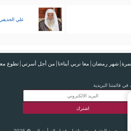
علي الحذيفي
عمرة
شهر رمضان
معا نربي أبناءنا
من أجل أسرتي
تطوع معن
في قائمتنا البريدية
جميع الحقوق محفوظة لموقع إسلام أون لاين © 2025