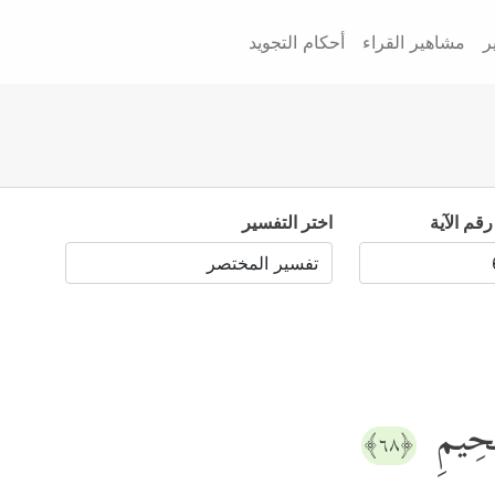
ر
مشاهير القراء
أحكام التجويد
رقم الآية
اختر التفسير
جَحِیمِ
﴿٦٨﴾