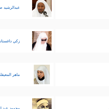
عبدالرشيد 
زكي داغستان
ماهر المعيقل
محمود عبد ا