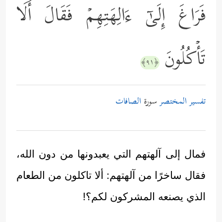
فَرَاغَ إِلَىٰۤ ءَالِهَتِهِمۡ فَقَالَ أَلَا
تَأۡكُلُونَ
﴿٩١﴾
تفسير المختصر
سورة
الصافات
فمال إلى آلهتهم التي يعبدونها من دون الله،
فقال ساخرًا من آلهتهم: ألا تاكلون من الطعام
الذي يصنعه المشركون لكم؟!