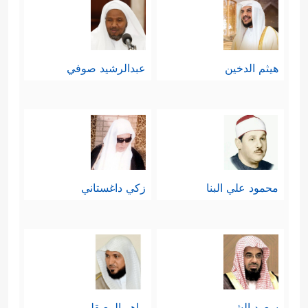
هيثم الدخين
عبدالرشيد صوفي
محمود علي البنا
زكي داغستاني
سعود الشريم
ماهر المعيقلي