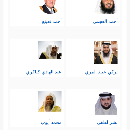
أحمد العجمي
أحمد نعينع
تركي عبيد المري
عبد الهادي كناكري
بشر لطفي
محمد أيوب