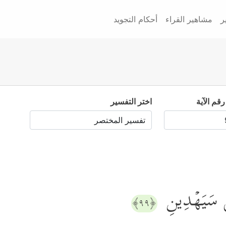
ر
مشاهير القراء
أحكام التجويد
رقم الآية
اختر التفسير
ِی سَیَهۡدِینِ
﴿٩٩﴾