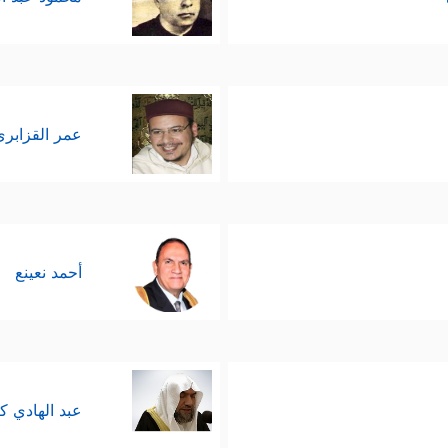
عمر القزابري
أحمد نعينع
عبد الهادي ك