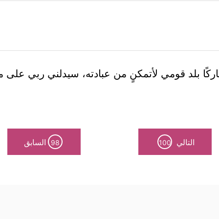
ركًا بلد قومي لأتمكنٍ من عبادته، سيدلني ربي على ما 
التالي
السابق
98
100