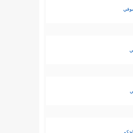
صوفي
ي
ي
لحكم