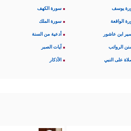
رة يوسف
سورة الكهف
ة الواقعة
سورة الملك
ير ابن عاشور
أدعية من السنة
نن الرواتب
آيات الصبر
لاة على النبي
الأذكار