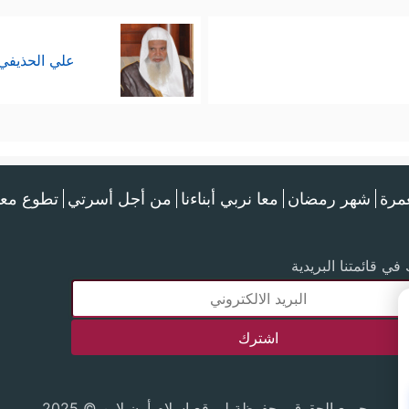
علي الحذيفي
عمرة
شهر رمضان
معا نربي أبناءنا
من أجل أسرتي
تطوع معن
في قائمتنا البريدية
جميع الحقوق محفوظة لموقع إسلام أون لاين © 2025