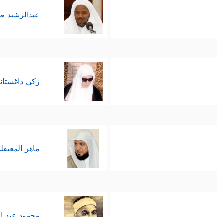
عبدالرشيد 
زكي داغستان
ماهر المعيقل
محمود عبد ا