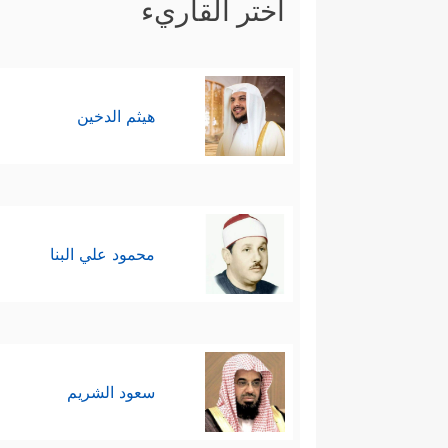
اختر القاريء
هيثم الدخين
محمود علي البنا
سعود الشريم