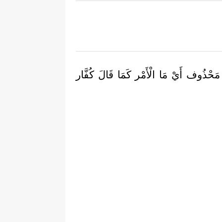
َحْذُوف أَيْ مَا الْأَمْر كَمَا قَالَ كُفَّار