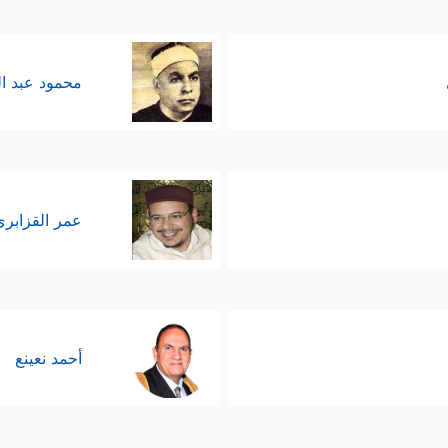
محمود عبد ا
عمر القزابري
أحمد نعينع