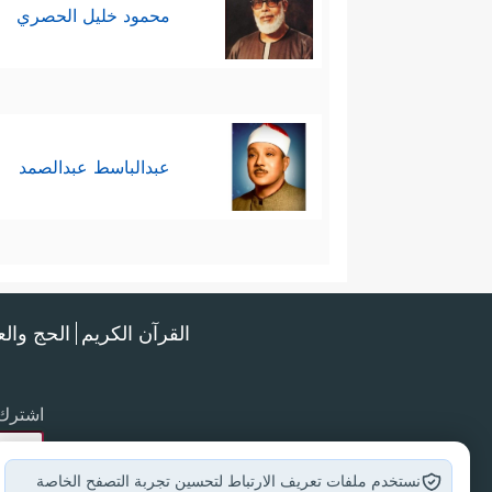
محمود خليل الحصري
عبدالباسط عبدالصمد
القرآن الكريم
الحج وال
اشترك 
نستخدم ملفات تعريف الارتباط لتحسين تجربة التصفح الخاصة