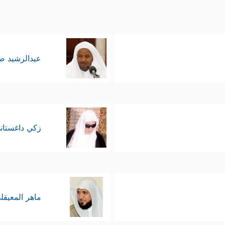
عبدالرشيد 
زكي داغستان
ماهر المعيقل