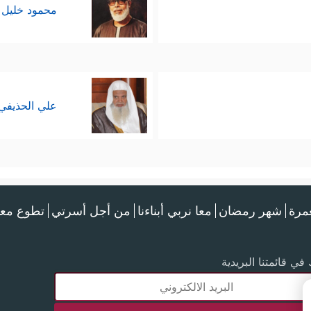
محمود خليل 
علي الحذيفي
عمرة
شهر رمضان
معا نربي أبناءنا
من أجل أسرتي
تطوع معن
في قائمتنا البريدية