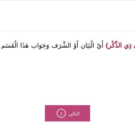
ن ذِي الذِّكْر}
أَيْ الْبَيَان أَوْ الشَّرَف وَجَوَاب هَذَا الْقَسَم م
التالي
2