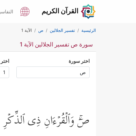
القرآن الكريم
التفاسي
الرئيسية
تفسير الجلالين
ص
الآية 1
سورة ص تفسير الجلالين الآية 1
اختر سورة
اختر 
صۤۚ وَٱلۡقُرۡءَانِ ذِی ٱلذِّكۡرِ