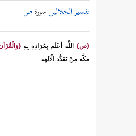
تفسير الجلالين
سورة
ص
{ص}
اللَّه أَعْلَم بِمُرَادِهِ بِهِ
{وَالْقُرْآ
مَكَّة مِنْ تَعَدُّد الْآلِهَة