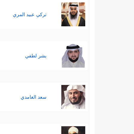
تركي عبيد المري
بشر لطفي
سعد الغامدي