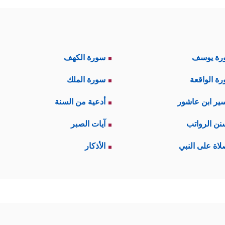
رة يوسف
سورة الكهف
ة الواقعة
سورة الملك
ير ابن عاشور
أدعية من السنة
نن الرواتب
آيات الصبر
لاة على النبي
الأذكار