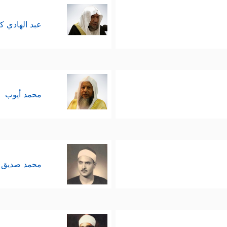
عبد الهادي ك
محمد أيوب
محمد صديق 