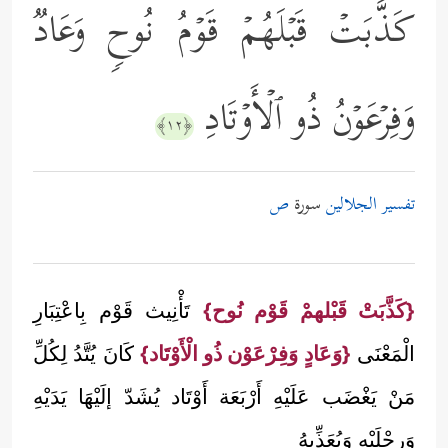
كَذَّبَتۡ قَبۡلَهُمۡ قَوۡمُ نُوحࣲ وَعَادࣱ
وَفِرۡعَوۡنُ ذُو ٱلۡأَوۡتَادِ
﴿١٢﴾
تفسير الجلالين
سورة
ص
{كَذَّبَتْ قَبْلهمْ قَوْم نُوح}
تَأْنِيث قَوْم بِاعْتِبَارِ
الْمَعْنَى
{وَعَادٍ وَفِرْعَوْن ذُو الْأَوْتَاد}
كَانَ يُتَّدُ لِكُلِّ
مَنْ يَغْضَب عَلَيْهِ أَرْبَعَة أَوْتَاد يُشَدّ إلَيْهَا يَدَيْهِ
وَرِجْلَيْهِ وَيُعَذِّبهُ