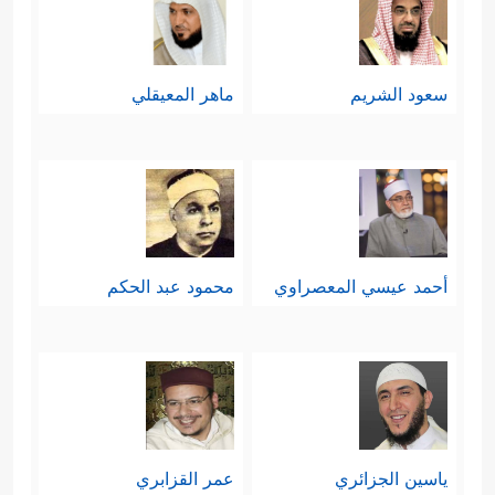
سعود الشريم
ماهر المعيقلي
أحمد عيسي المعصراوي
محمود عبد الحكم
ياسين الجزائري
عمر القزابري