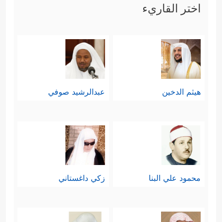
اختر القاريء
هيثم الدخين
عبدالرشيد صوفي
محمود علي البنا
زكي داغستاني