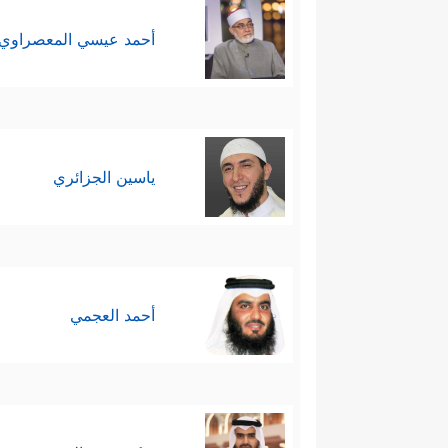
أحمد عيسي المعصراوي
ياسين الجزائري
أحمد العجمي