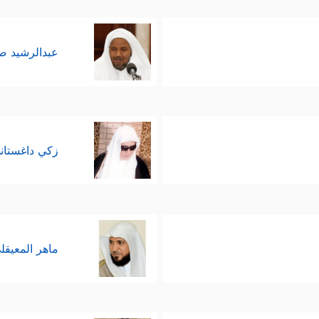
عبدالرشيد 
زكي داغستان
ماهر المعيقل