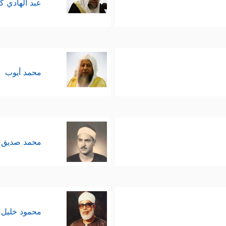
عبد الهادي ك
محمد أيوب
محمد صديق 
محمود خليل 