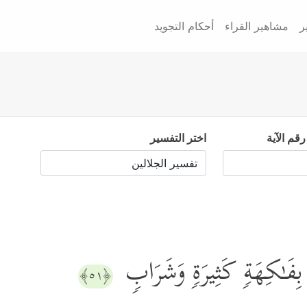
ر
مشاهير القراء
أحكام التجويد
رقم الآية
اختر التفسير
 بِفَـٰكِهَةࣲ كَثِیرَةࣲ وَشَرَابࣲ
﴿٥١﴾