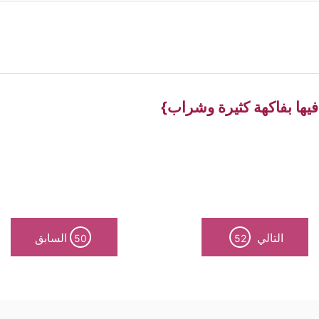
يها بفاكهة كثيرة وشراب}
التالي
السابق
50
52