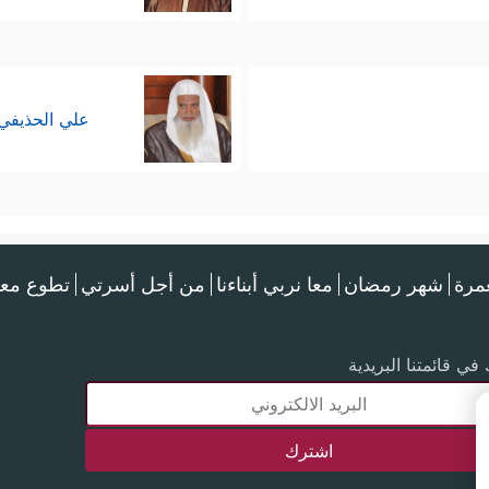
علي الحذيفي
عمرة
شهر رمضان
معا نربي أبناءنا
من أجل أسرتي
تطوع معن
في قائمتنا البريدية