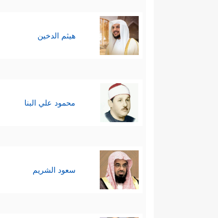
هيثم الدخين
محمود علي البنا
سعود الشريم