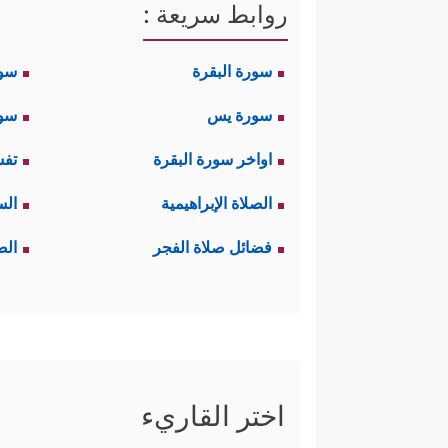
روابط سريعة :
سورة البقرة
سو
سورة يس
سور
اواخر سورة البقرة
تفس
الصلاة الإبراهيمية
الس
فضائل صلاة الفجر
الص
اختر القاريء