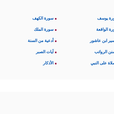
رة يوسف
سورة الكهف
ة الواقعة
سورة الملك
ير ابن عاشور
أدعية من السنة
نن الرواتب
آيات الصبر
لاة على النبي
الأذكار