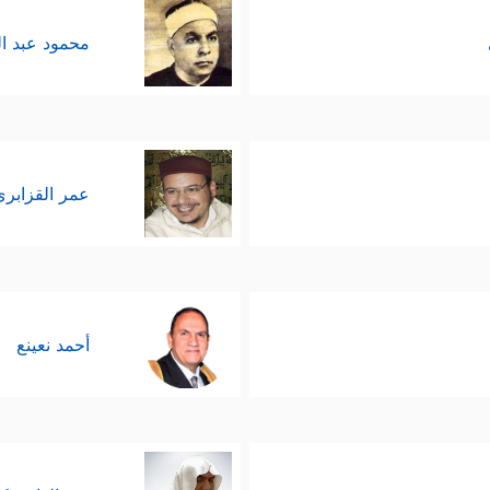
محمود عبد ا
عمر القزابري
أحمد نعينع