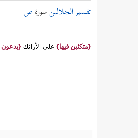
تفسير الجلالين
سورة
ص
{متكئين فيها}
على الأرائك
{يدعون ف