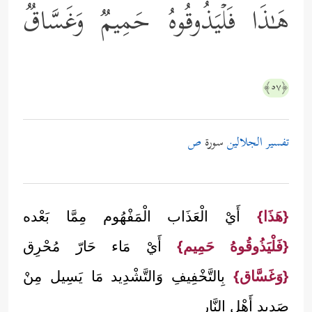
هَـٰذَا فَلۡیَذُوقُوهُ حَمِیمࣱ وَغَسَّاقࣱ
﴿٥٧﴾
تفسير الجلالين
سورة
ص
{هَذَا}
أَيْ الْعَذَاب الْمَفْهُوم مِمَّا بَعْده
{فَلْيَذُوقُوهُ حَمِيم}
أَيْ مَاء حَارّ مُحْرِق
{وَغَسَّاق}
بِالتَّخْفِيفِ وَالتَّشْدِيد مَا يَسِيل مِنْ
صَدِيد أَهْل النَّار