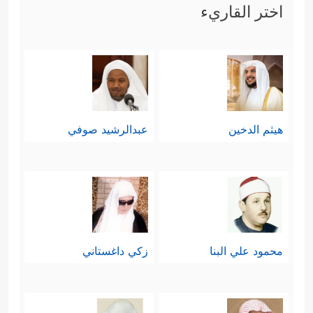
اختر القاريء
هيثم الدخين
عبدالرشيد صوفي
محمود علي البنا
زكي داغستاني