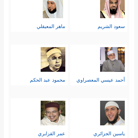
سعود الشريم
ماهر المعيقلي
أحمد عيسي المعصراوي
محمود عبد الحكم
ياسين الجزائري
عمر القزابري