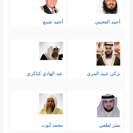
أحمد العجمي
أحمد نعينع
تركي عبيد المري
عبد الهادي كناكري
بشر لطفي
محمد أيوب