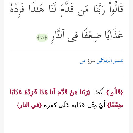
قَالُواْ رَبَّنَا مَن قَدَّمَ لَنَا هَـٰذَا فَزِدۡهُ
عَذَابࣰا ضِعۡفࣰا فِی ٱلنَّارِ
﴿٦١﴾
تفسير الجلالين
سورة
ص
{قَالُوا}
أَيْضًا
{رَبّنَا مَنْ قَدَّمَ لَنَا هَذَا فَزِدْهُ عَذَابًا
ضِعْفًا}
أَيْ مِثْل عَذَابه عَلَى كفره
{في النار}