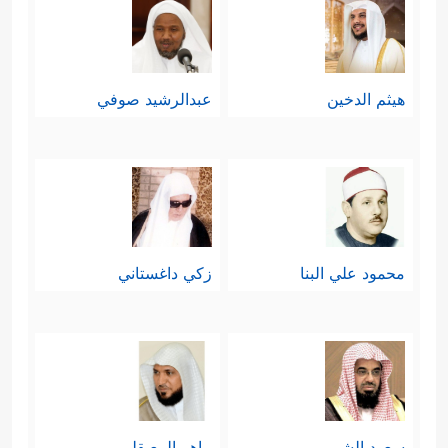
هيثم الدخين
عبدالرشيد صوفي
محمود علي البنا
زكي داغستاني
سعود الشريم
ماهر المعيقلي