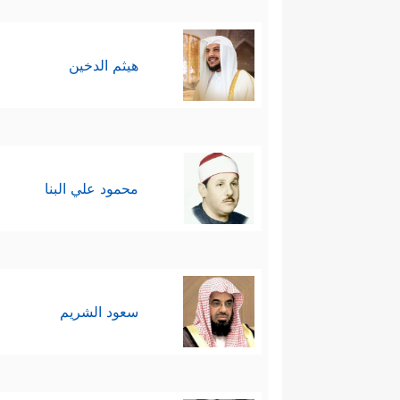
هيثم الدخين
محمود علي البنا
سعود الشريم