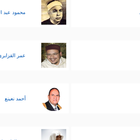
محمود عبد ا
عمر القزابري
أحمد نعينع