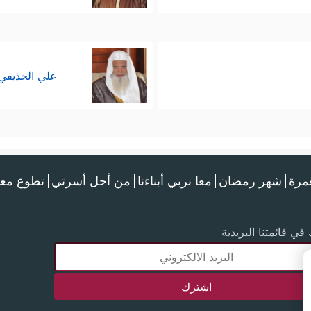
علي الحذيفي
عمرة
شهر رمضان
معا نربي أبناءنا
من أجل أسرتي
تطوع معن
في قائمتنا البريدية