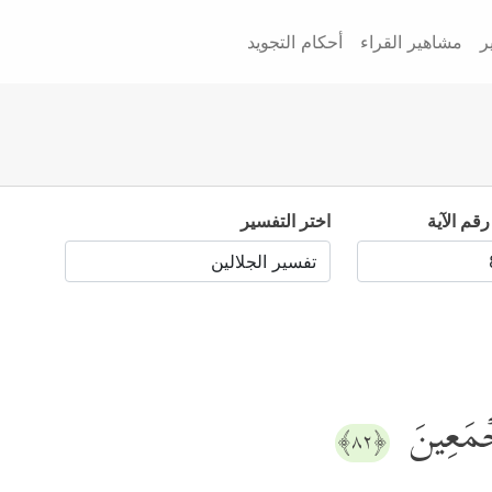
ر
مشاهير القراء
أحكام التجويد
رقم الآية
اختر التفسير
َجۡمَعِینَ
﴿٨٢﴾