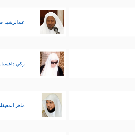
عبدالرشيد 
زكي داغستان
ماهر المعيقل