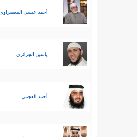
أحمد عيسي المعصراوي
ياسين الجزائري
أحمد العجمي