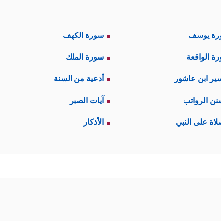
رة يوسف
سورة الكهف
ة الواقعة
سورة الملك
ير ابن عاشور
أدعية من السنة
نن الرواتب
آيات الصبر
لاة على النبي
الأذكار