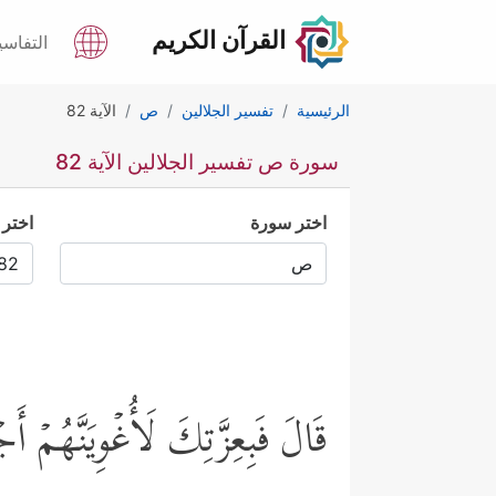
القرآن الكريم
التفاسي
الرئيسية
تفسير الجلالين
ص
الآية 82
سورة ص تفسير الجلالين الآية 82
اختر سورة
اختر 
قَالَ فَبِعِزَّتِكَ لَأُغۡوِیَنَّهُمۡ أ