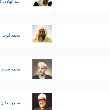
عبد الهادي ك
محمد أيوب
محمد صديق 
محمود خليل 