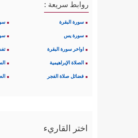
روابط سريعة :
سورة البقرة
سو
سورة يس
سور
اواخر سورة البقرة
تفس
الصلاة الإبراهيمية
الس
فضائل صلاة الفجر
الص
اختر القاريء