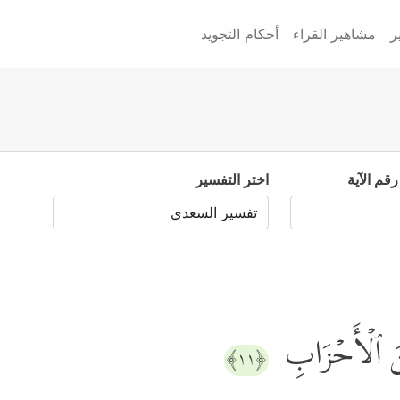
ر
مشاهير القراء
أحكام التجويد
رقم الآية
اختر التفسير
نَ ٱلۡأَحۡزَابِ
﴿١١﴾