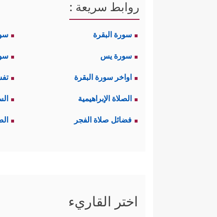
روابط سريعة :
سورة البقرة
سو
سورة يس
سور
اواخر سورة البقرة
تفس
الصلاة الإبراهيمية
الس
فضائل صلاة الفجر
الص
اختر القاريء