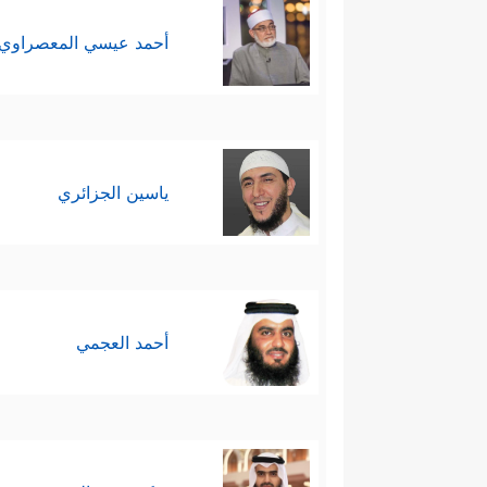
أحمد عيسي المعصراوي
ياسين الجزائري
أحمد العجمي