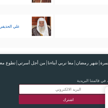
علي الحذيفي
عمرة
شهر رمضان
معا نربي أبناءنا
من أجل أسرتي
تطوع معن
في قائمتنا البريدية