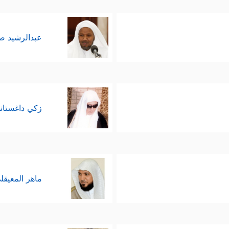
عبدالرشيد 
زكي داغستان
ماهر المعيقل