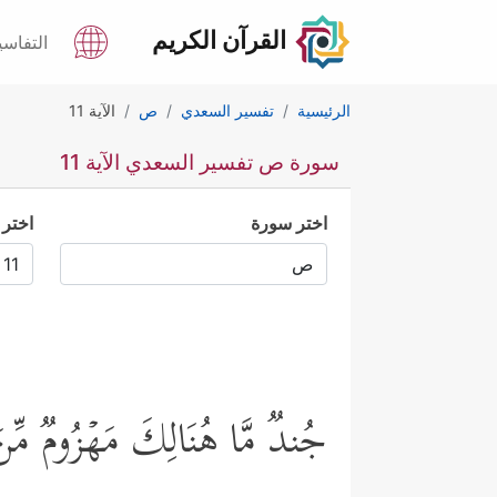
القرآن الكريم
التفاسي
الرئيسية
تفسير السعدي
ص
الآية 11
سورة ص تفسير السعدي الآية 11
اختر سورة
اختر 
جُندࣱ مَّا هُنَالِكَ مَهۡزُومࣱ مِّ