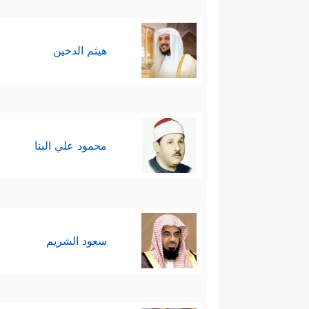
هيثم الدخين
محمود علي البنا
سعود الشريم