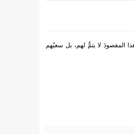
ا المقصودَ لا يتمُّ لهم، بل سعيُهم