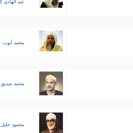
عبد الهادي ك
محمد أيوب
محمد صديق 
محمود خليل 