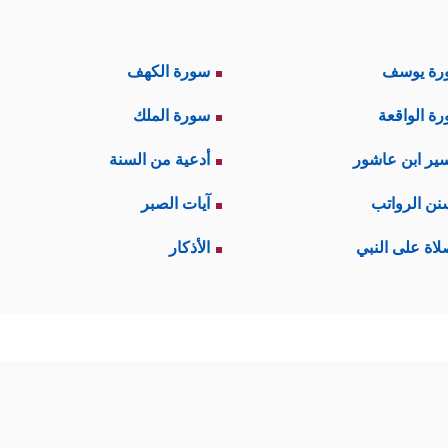
رة يوسف
سورة الكهف
ة الواقعة
سورة الملك
ير ابن عاشور
أدعية من السنة
نن الرواتب
آيات الصبر
لاة على النبي
الأذكار