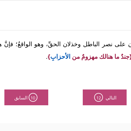
ون على نصر الباطل وخذلان الحقِّ، وهو الواقعُ؛ فإنَّ هذ
جندٌ ما هنالك مهزومٌ من
الأحزاب
ِ}
.
التالي
السابق
10
12