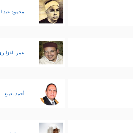
محمود عبد ا
عمر القزابري
أحمد نعينع