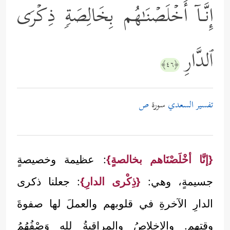
إِنَّـاۤ أَخۡلَصۡنَـٰهُم بِخَالِصَةࣲ ذِكۡرَى
ٱلدَّارِ
﴿٤٦﴾
تفسير السعدي
سورة
ص
{إنَّا أخْلَصْنَاهم بخالصةٍ}
: عظيمة وخصيصةٍ
جسيمةٍ، وهي:
{ذِكْرى الدارِ}
: جعلنا ذكرى
الدارِ الآخرةِ في قلوبهم والعملَ لها صفوةَ
وقتِهِم. والإخلاصُ والمراقبةُ لله وَصْفُهُمُ