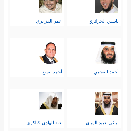
ياسين الجزائري
عمر القزابري
أحمد العجمي
أحمد نعينع
تركي عبيد المري
عبد الهادي كناكري