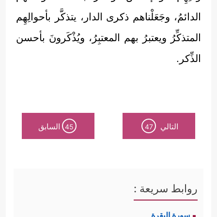
الدائمُ، وجَعَلْناهم ذكرى الدار، يتذكَّر بأحوالِهِم
المتذكِّرُ ويعتبرُ بهم المعتبِرُ، ويُذْكَرونَ بأحسن
الذِّكر.
التالي
السابق
45
47
روابط سريعة :
سورة البقرة