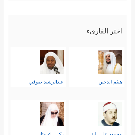
اختر القاريء
هيثم الدخين
عبدالرشيد صوفي
محمود علي البنا
زكي داغستاني