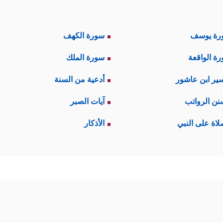
رة يوسف
سورة الكهف
ة الواقعة
سورة الملك
ير ابن عاشور
أدعية من السنة
نن الرواتب
آيات الصبر
لاة على النبي
الأذكار