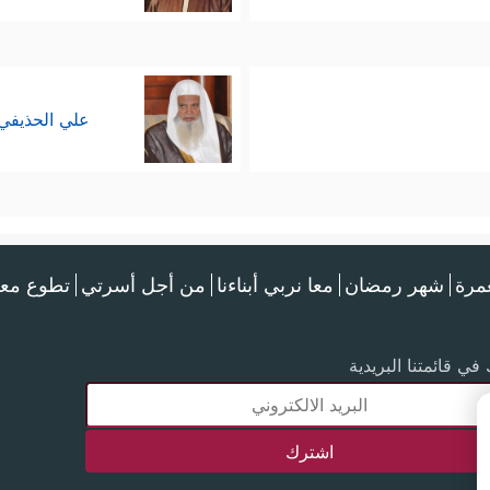
علي الحذيفي
عمرة
شهر رمضان
معا نربي أبناءنا
من أجل أسرتي
تطوع معن
في قائمتنا البريدية