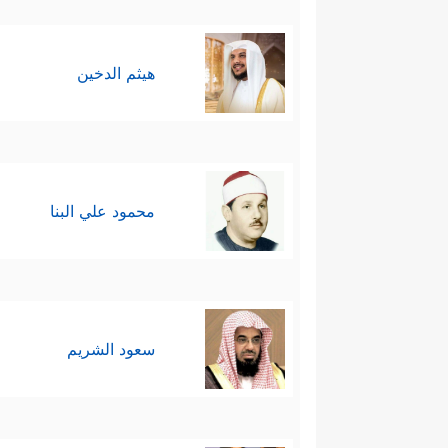
هيثم الدخين
محمود علي البنا
سعود الشريم