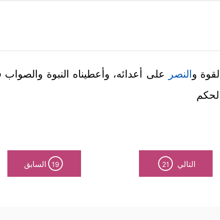
لقوة و
النصر
على أعدائه، وأعطيناه النبوة والصواب ف
لحكم
التالي
السابق
19
21