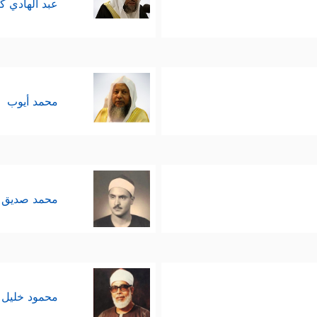
عبد الهادي ك
محمد أيوب
محمد صديق 
محمود خليل 