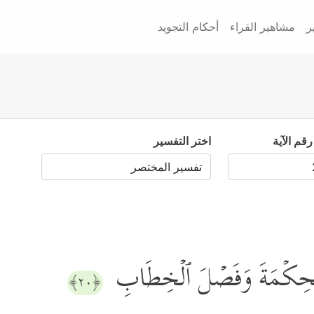
ر
مشاهير القراء
أحكام التجويد
رقم الآية
اختر التفسير
هُ ٱلۡحِكۡمَةَ وَفَصۡلَ ٱلۡخِطَابِ
﴿٢٠﴾