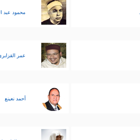
محمود عبد ا
عمر القزابري
أحمد نعينع