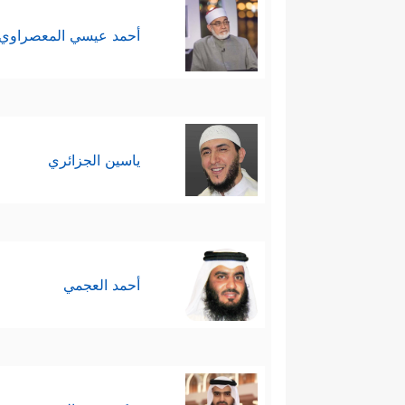
أحمد عيسي المعصراوي
ياسين الجزائري
أحمد العجمي