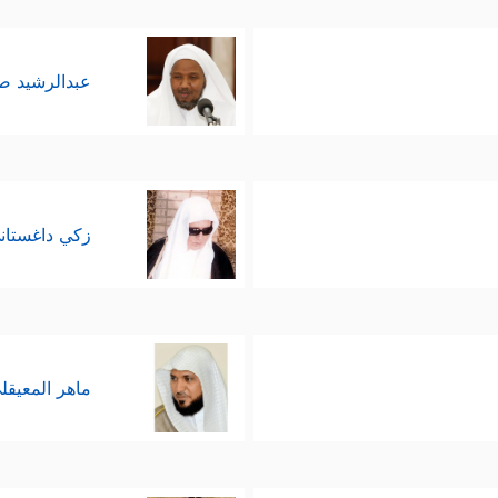
عبدالرشيد 
زكي داغستان
ماهر المعيقل