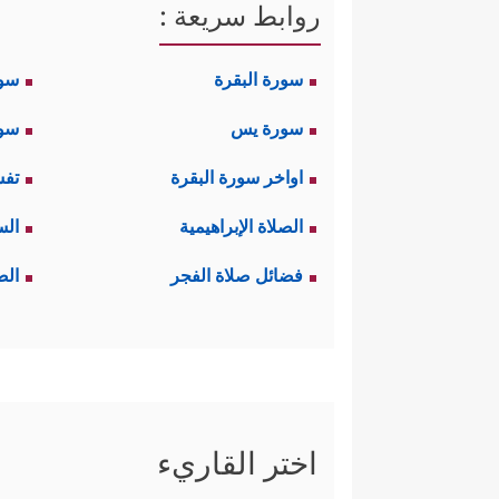
روابط سريعة :
سورة البقرة
سو
سورة يس
سور
اواخر سورة البقرة
تفس
الصلاة الإبراهيمية
الس
فضائل صلاة الفجر
الص
اختر القاريء