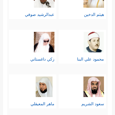
هيثم الدخين
عبدالرشيد صوفي
محمود علي البنا
زكي داغستاني
سعود الشريم
ماهر المعيقلي