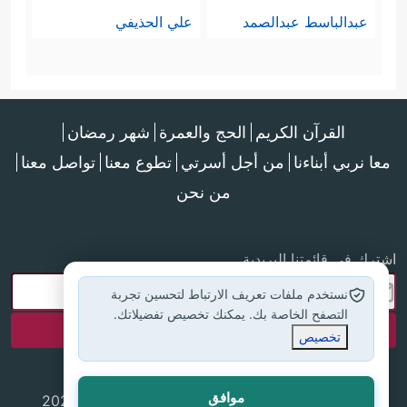
عبدالباسط عبدالصمد
علي الحذيفي
القرآن الكريم
الحج والعمرة
شهر رمضان
معا نربي أبناءنا
من أجل أسرتي
تطوع معنا
تواصل معنا
من نحن
اشترك في قائمتنا البريدية
نستخدم ملفات تعريف الارتباط لتحسين تجربة
التصفح الخاصة بك. يمكنك تخصيص تفضيلاتك.
تخصيص
موافق
جميع الحقوق محفوظة لموقع إسلام أون لاين © 2025