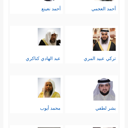
أحمد العجمي
أحمد نعينع
تركي عبيد المري
عبد الهادي كناكري
بشر لطفي
محمد أيوب