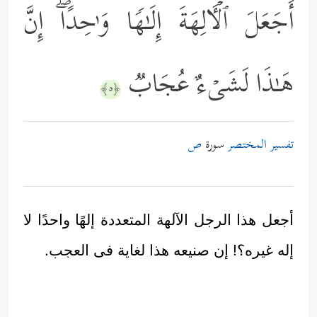
أَجَعَلَ ٱلۡـَٔالِهَةَ إِلَـٰهࣰا وَ ٰ⁠حِدًاۖ إِنَّ
هَـٰذَا لَشَیۡءٌ عُجَابࣱ
﴿٥﴾
تفسير المختصر
سورة
ص
أجعل هذا الرجل الآلهة المتعددة إلهًا واحدًا لا
إله غيره؟! إن صنيعه هذا لغاية فى العجب.