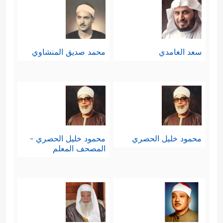
سعد الغامدي
محمد صديق المنشاوي
محمود خليل الحصري
محمود خليل الحصري -
المصحف المعلم