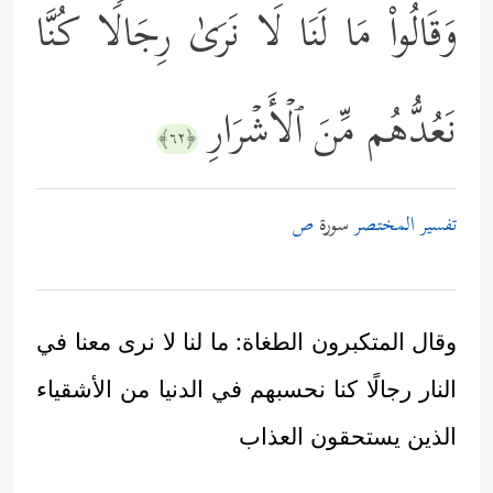
وَقَالُواْ مَا لَنَا لَا نَرَىٰ رِجَالࣰا كُنَّا
نَعُدُّهُم مِّنَ ٱلۡأَشۡرَارِ
﴿٦٢﴾
تفسير المختصر
سورة
ص
وقال المتكبرون الطغاة: ما لنا لا نرى معنا في
النار رجالًا كنا نحسبهم في الدنيا من الأشقياء
الذين يستحقون العذاب