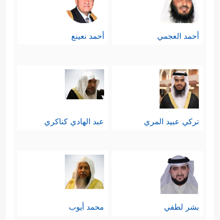
أحمد العجمي
أحمد نعينع
تركي عبيد المري
عبد الهادي كناكري
بشر لطفي
محمد أيوب