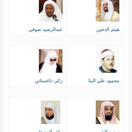
هيثم الدخين
عبدالرشيد صوفي
محمود علي البنا
زكي داغستاني
سعود الشريم
ماهر المعيقلي