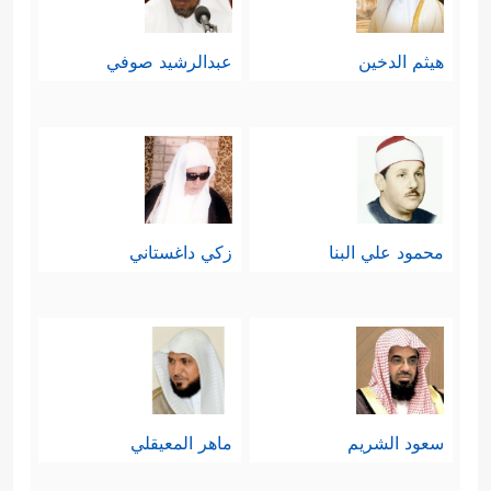
هيثم الدخين
عبدالرشيد صوفي
محمود علي البنا
زكي داغستاني
سعود الشريم
ماهر المعيقلي