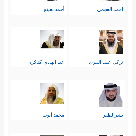
أحمد العجمي
أحمد نعينع
تركي عبيد المري
عبد الهادي كناكري
بشر لطفي
محمد أيوب