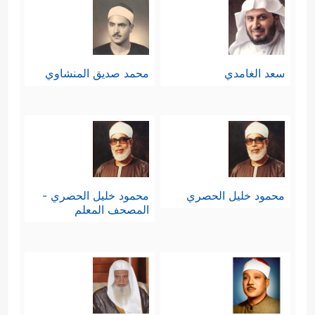
سعد الغامدي
محمد صديق المنشاوي
محمود خليل الحصري
محمود خليل الحصري -
المصحف المعلم