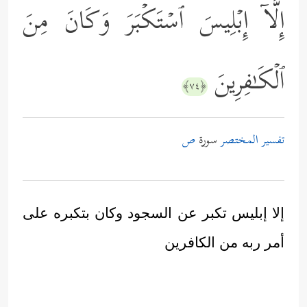
إِلَّاۤ إِبۡلِیسَ ٱسۡتَكۡبَرَ وَكَانَ مِنَ
ٱلۡكَـٰفِرِینَ
﴿٧٤﴾
تفسير المختصر
سورة
ص
إلا إبليس تكبر عن السجود وكان بتكبره على
أمر ربه من الكافرين