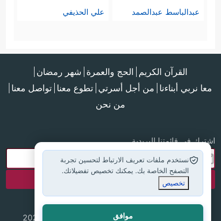
عبدالباسط عبدالصمد
علي الحذيفي
القرآن الكريم
الحج والعمرة
شهر رمضان
معا نربي أبناءنا
من أجل أسرتي
تطوع معنا
تواصل معنا
من نحن
اشترك في قائمتنا البريدية
نستخدم ملفات تعريف الارتباط لتحسين تجربة
التصفح الخاصة بك. يمكنك تخصيص تفضيلاتك.
تخصيص
موافق
جميع الحقوق محفوظة لموقع إسلام أون لاين © 2025