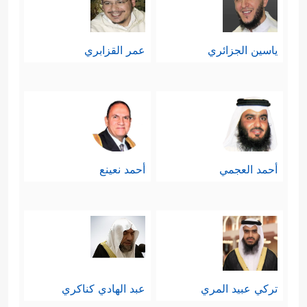
ياسين الجزائري
عمر القزابري
أحمد العجمي
أحمد نعينع
تركي عبيد المري
عبد الهادي كناكري