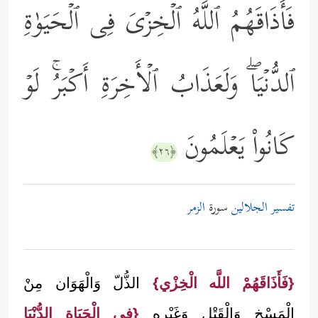
فَأَذَاقَهُمُ ٱللَّهُ ٱلۡخِزۡیَ فِی ٱلۡحَیَوٰةِ
ٱلدُّنۡیَاۖ وَلَعَذَابُ ٱلۡأَخِرَةِ أَكۡبَرُۚ لَوۡ
كَانُواْ یَعۡلَمُونَ
﴿٢٦﴾
تفسير الجلالين
سورة
الزمر
{فَأَذَاقَهُمْ اللَّه الْخِزْي}
الذُّلّ وَالْهَوَان مِنْ
الْمَسْخ وَالْقَتْل وَغَيْره
{فِي الْحَيَاة الدُّنْيَا