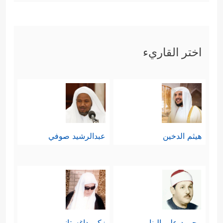
اختر القاريء
هيثم الدخين
عبدالرشيد صوفي
محمود علي البنا
زكي داغستاني