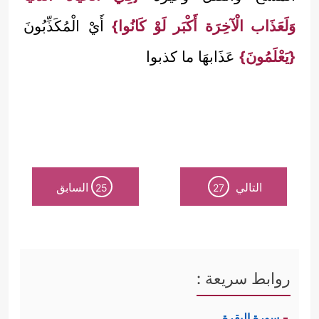
وَلَعَذَاب الْآخِرَة أَكْبَر لَوْ كَانُوا}
أَيْ الْمُكَذِّبُونَ
{يَعْلَمُونَ}
عَذَابهَا ما كذبوا
التالي
السابق
25
27
روابط سريعة :
سورة البقرة