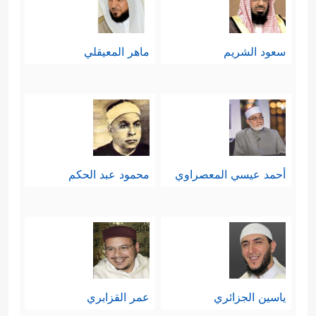
سعود الشريم
ماهر المعيقلي
أحمد عيسي المعصراوي
محمود عبد الحكم
ياسين الجزائري
عمر القزابري