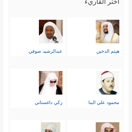
اختر القاريء
هيثم الدخين
عبدالرشيد صوفي
محمود علي البنا
زكي داغستاني