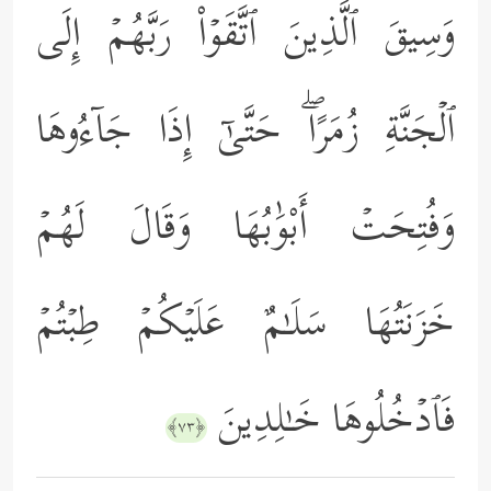
وَسِیقَ ٱلَّذِینَ ٱتَّقَوۡاْ رَبَّهُمۡ إِلَى
ٱلۡجَنَّةِ زُمَرًاۖ حَتَّىٰۤ إِذَا جَاۤءُوهَا
وَفُتِحَتۡ أَبْوَٰبُهَا وَقَالَ لَهُمۡ
خَزَنَتُهَا سَلَـٰمٌ عَلَیۡكُمۡ طِبۡتُمۡ
فَٱدۡخُلُوهَا خَـٰلِدِینَ
﴿٧٣﴾