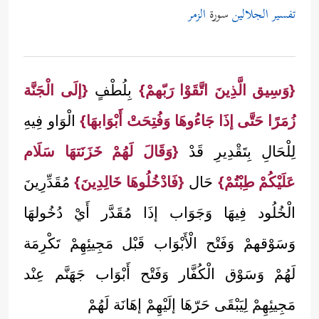
تفسير الجلالين
سورة
الزمر
{وَسِيق الَّذِينَ اتَّقَوْا رَبّهمْ}
بِلُطْفٍ
{إلَى الْجَنَّة
زُمَرًا حَتَّى إذَا جَاءُوهَا وَفُتِحَتْ أَبْوَابهَا}
الْوَاو فِيهِ
لِلْحَالِ بِتَقْدِيرِ قَدْ
{وَقَالَ لَهُمْ خَزَنَتهَا سَلَام
عَلَيْكُمْ طِبْتُمْ}
حَال
{فَادْخُلُوهَا خَالِدِينَ}
مُقَدِّرِينَ
الْخُلُود فِيهَا وَجَوَاب إذَا مُقَدَّر أَيْ دُخُولهَا
وَسَوْقهمْ وَفَتْح الْأَبْوَاب قَبْل مَجِيئِهِمْ تَكْرِمَة
لَهُمْ وَسَوْق الْكُفَّار وَفَتْح أَبْوَاب جَهَنَّم عِنْد
مَجِيئِهِمْ لِيَبْقَى حَرّهَا إلَيْهِمْ إهَانَة لَهُمْ