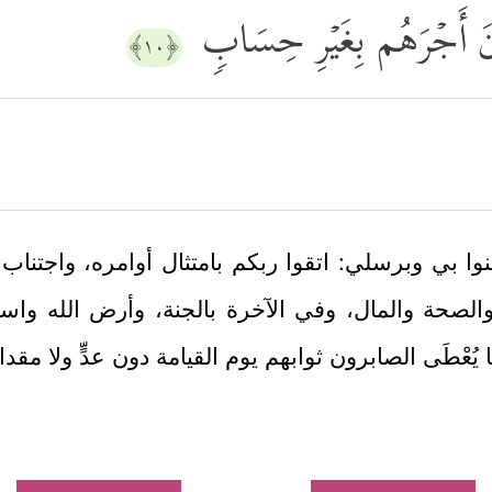
بِرُونَ أَجۡرَهُم بِغَیۡرِ حِسَابࣲ
﴿١٠﴾
وا بي وبرسلي: اتقوا ربكم بامتثال أوامره، واجتناب
الصحة والمال، وفي الآخرة بالجنة، وأرض الله واسعة
ا يُعْطَى الصابرون ثوابهم يوم القيامة دون عدٍّ ولا مقد