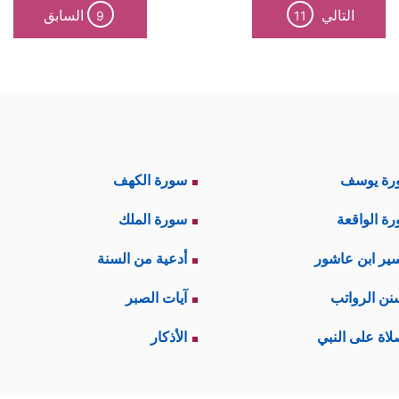
التالي
السابق
9
11
رة يوسف
سورة الكهف
ة الواقعة
سورة الملك
ير ابن عاشور
أدعية من السنة
نن الرواتب
آيات الصبر
لاة على النبي
الأذكار