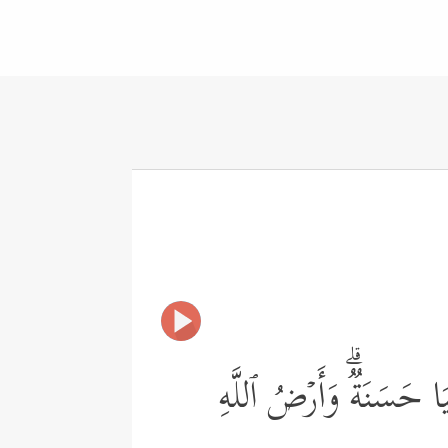
ۡیَا حَسَنَةࣱۗ وَأَرۡضُ ٱللَّهِ