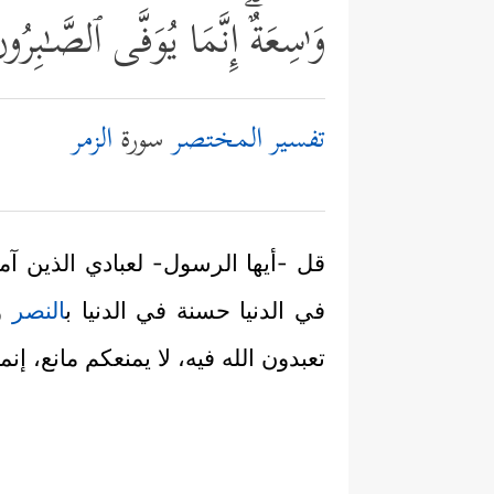
وَ ٰ⁠سِعَةٌۗ إِنَّمَا یُوَفَّى ٱلصَّـٰ
تفسير المختصر
سورة
الزمر
قل -أيها الرسول- لعبادي الذين آمن
في الدنيا حسنة في الدنيا ب
النصر
و
تعبدون الله فيه، لا يمنعكم مانع، إنم