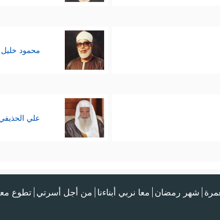
محمود خليل 
علي الحذيفي
عمرة
شهر رمضان
معا نربي أبناءنا
من أجل أسرتي
تطوع معن