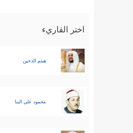
اختر القاريء
هيثم الدخين
محمود علي البنا