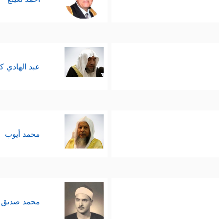
عبد الهادي ك
محمد أيوب
محمد صديق 