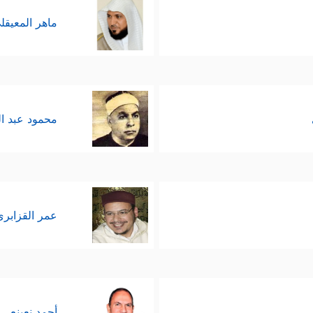
ماهر المعيقل
محمود عبد ا
عمر القزابري
أحمد نعينع