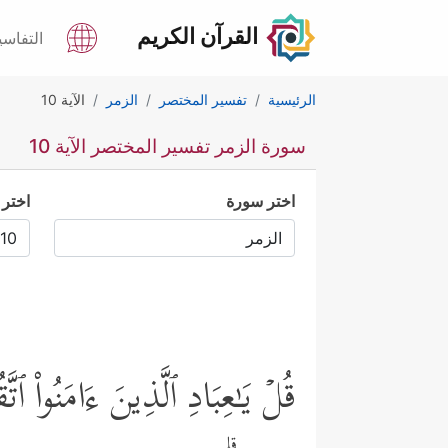
القرآن الكريم
التفاسي
الرئيسية
تفسير المختصر
الزمر
الآية 10
سورة الزمر تفسير المختصر الآية 10
اختر سورة
اختر 
قُلۡ یَـٰعِبَادِ ٱلَّذِینَ ءَامَنُواْ ٱتّ