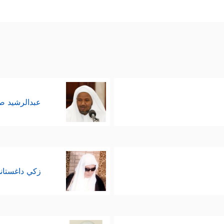
عبدالرشيد 
زكي داغستان