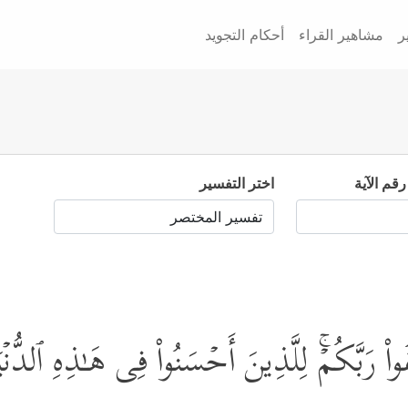
ر
مشاهير القراء
أحكام التجويد
رقم الآية
اختر التفسير
َقُواْ رَبَّكُمۡۚ لِلَّذِینَ أَحۡسَنُواْ فِی هَـٰذِهِ ٱلدُّن