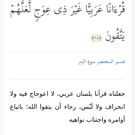
قُرۡءَانًا عَرَبِیًّا غَیۡرَ ذِی عِوَجࣲ لَّعَلَّهُمۡ
یَتَّقُونَ
﴿٢٨﴾
تفسير المختصر
سورة
الزمر
جعلناه قرآنا بلسان عربي، لا اعوجاج فيه ولا
انحراف ولا لَبْس، رجاء أن يتقوا الله؛ باتباع
أوامره واجتناب نواهيه