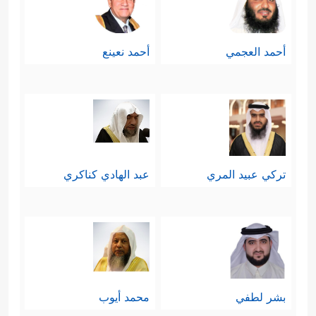
أحمد العجمي
أحمد نعينع
تركي عبيد المري
عبد الهادي كناكري
بشر لطفي
محمد أيوب