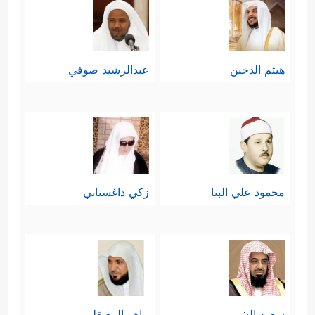
هيثم الدخين
عبدالرشيد صوفي
محمود علي البنا
زكي داغستاني
سعود الشريم
ماهر المعيقلي