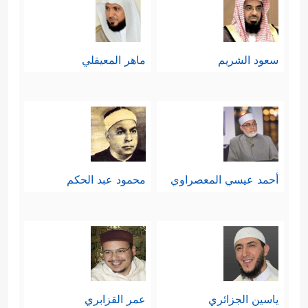
سعود الشريم
ماهر المعيقلي
أحمد عيسي المعصراوي
محمود عبد الحكم
ياسين الجزائري
عمر القزابري