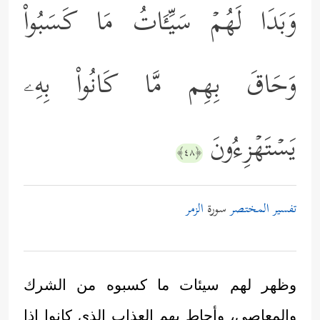
وَبَدَا لَهُمۡ سَیِّـَٔاتُ مَا كَسَبُواْ
وَحَاقَ بِهِم مَّا كَانُواْ بِهِۦ
یَسۡتَهۡزِءُونَ
﴿٤٨﴾
تفسير المختصر
سورة
الزمر
وظهر لهم سيئات ما كسبوه من الشرك
والمعاصي، وأحاط بهم العذاب الذي كانوا إذا