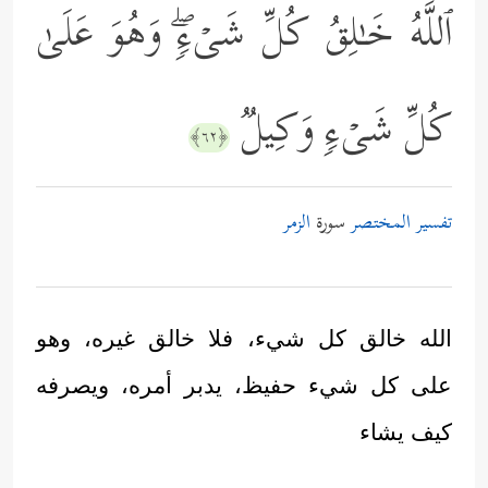
ٱللَّهُ خَـٰلِقُ كُلِّ شَیۡءࣲۖ وَهُوَ عَلَىٰ
كُلِّ شَیۡءࣲ وَكِیلࣱ
﴿٦٢﴾
تفسير المختصر
سورة
الزمر
الله خالق كل شيء، فلا خالق غيره، وهو
على كل شيء حفيظ، يدبر أمره، ويصرفه
كيف يشاء