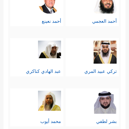
أحمد العجمي
أحمد نعينع
تركي عبيد المري
عبد الهادي كناكري
بشر لطفي
محمد أيوب