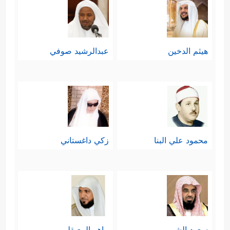
هيثم الدخين
عبدالرشيد صوفي
محمود علي البنا
زكي داغستاني
سعود الشريم
ماهر المعيقلي