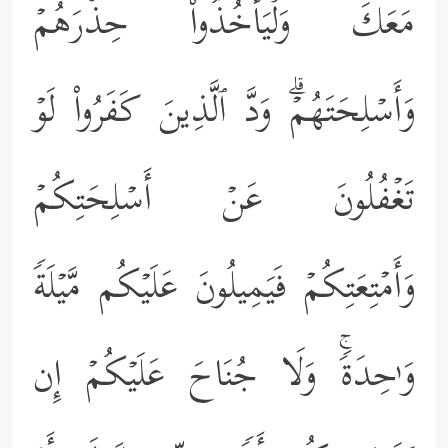
مَعَكَ وَلۡیَأۡخُذُواْ حِذۡرَهُمۡ
وَأَسۡلِحَتَهُمۡۗ وَدَّ ٱلَّذِینَ كَفَرُواْ لَوۡ
تَغۡفُلُونَ عَنۡ أَسۡلِحَتِكُمۡ
وَأَمۡتِعَتِكُمۡ فَیَمِیلُونَ عَلَیۡكُم مَّیۡلَةࣰ
وَ ٰ⁠حِدَةࣰۚ وَلَا جُنَاحَ عَلَیۡكُمۡ إِن