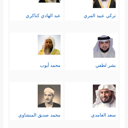
تركي عبيد المري
عبد الهادي كناكري
بشر لطفي
محمد أيوب
سعد الغامدي
محمد صديق المنشاوي