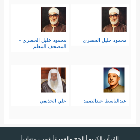
محمود خليل الحصري
محمود خليل الحصري -
المصحف المعلم
عبدالباسط عبدالصمد
علي الحذيفي
القرآن الكريم
الحج والعمرة
شهر رمضان