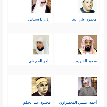
محمود علي البنا
زكي داغستاني
سعود الشريم
ماهر المعيقلي
أحمد عيسي المعصراوي
محمود عبد الحكم