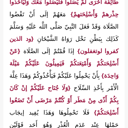
طَائِفَة أُخْرَى لَمْ يُصَلُّوا فَلْيُصَلُّوا مَعَك وَلْيَأْخُذُوا
حِذْرهمْ وَأَسْلِحَتهمْ}
مَعَهُمْ إلَى أَنْ تَقْضُوا
الصَّلَاة وَقَدْ فَعَلَ النَّبِيّ صَلَّى اللَّه عَلَيْهِ وَسَلَّمَ
كَذَلِك بِبَطْنِ نَخْل رَوَاهُ الشَّيْخَانِ
{ود الذين
كفروا لوتغفلون}
إذَا قُمْتُمْ إلَى الصَّلَاة
{عَنْ
أَسْلِحَتكُمْ وَأَمْتِعَتكُمْ فَيَمِيلُونَ عَلَيْكُمْ مَيْلَة
وَاحِدَة}
بِأَنْ يَحْمِلُوا عَلَيْكُمْ فَيَأْخُذُوكُمْ وَهَذَا عِلَّة
الْأَمْر بِأَخْذِ السِّلَاح
{وَلَا جُنَاح عَلَيْكُمْ إنْ كَانَ
بِكُمْ أَذًى مِنْ مَطَر أَوْ كُنْتُمْ مَرْضَى أَنْ تَضَعُوا
أَسْلِحَتكُمْ}
فَلَا تَحْمِلُوهَا وَهَذَا يُفِيد إيجَاب
حَمْلهَا عِنْد عَدَم الْعُذْر وَهُوَ أَحَد قَوْلَيْنِ