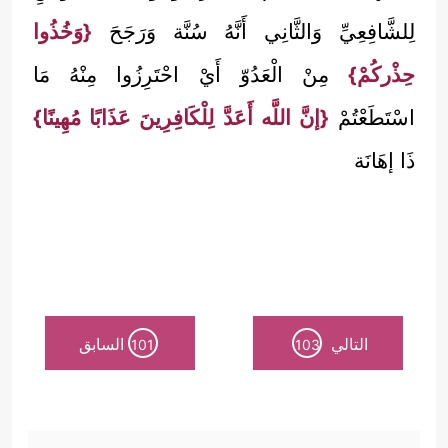
لِلشَّافِعِيِّ وَالثَّانِي أَنَّهُ سُنَّة وَرَجَحَ
{وَخُذُوا
حِذْركُمْ}
مِنْ الْعَدُوّ أَيْ احْتَرِزُوا مِنْهُ مَا
اسْتَطَعْتُمْ
{إنَّ اللَّه أَعَدَّ لِلْكَافِرِينَ عَذَابًا مُهِينًا}
ذَا إهَانَة
التالي
السابق
101
103