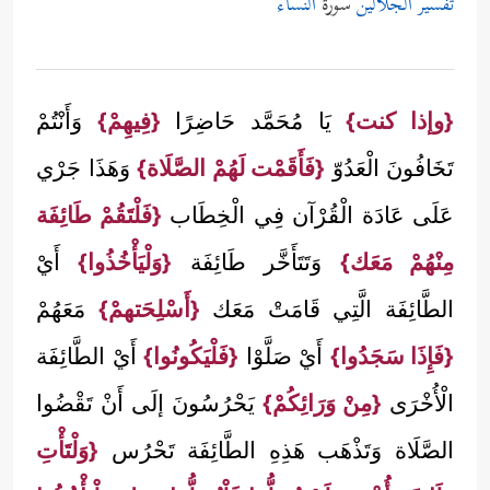
تفسير الجلالين
سورة
النساء
{وإذا كنت}
يَا مُحَمَّد حَاضِرًا
{فِيهِمْ}
وَأَنْتُمْ
تَخَافُونَ الْعَدُوّ
{فَأَقَمْت لَهُمْ الصَّلَاة}
وَهَذَا جَرْي
عَلَى عَادَة الْقُرْآن فِي الْخِطَاب
{فَلْتَقُمْ طَائِفَة
مِنْهُمْ مَعَك}
وَتَتَأَخَّر طَائِفَة
{وَلْيَأْخُذُوا}
أَيْ
الطَّائِفَة الَّتِي قَامَتْ مَعَك
{أَسْلِحَتهمْ}
مَعَهُمْ
{فَإِذَا سَجَدُوا}
أَيْ صَلَّوْا
{فَلْيَكُونُوا}
أَيْ الطَّائِفَة
الْأُخْرَى
{مِنْ وَرَائِكُمْ}
يَحْرُسُونَ إلَى أَنْ تَقْضُوا
الصَّلَاة وَتَذْهَب هَذِهِ الطَّائِفَة تَحْرُس
{وَلْتَأْتِ