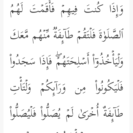
وَإِذَا كُنتَ فِیهِمۡ فَأَقَمۡتَ لَهُمُ
ٱلصَّلَوٰةَ فَلۡتَقُمۡ طَاۤىِٕفَةࣱ مِّنۡهُم مَّعَكَ
وَلۡیَأۡخُذُوۤاْ أَسۡلِحَتَهُمۡۖ فَإِذَا سَجَدُواْ
فَلۡیَكُونُواْ مِن وَرَاۤىِٕكُمۡ وَلۡتَأۡتِ
طَاۤىِٕفَةٌ أُخۡرَىٰ لَمۡ یُصَلُّواْ فَلۡیُصَلُّواْ