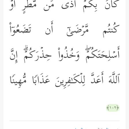
كَانَ بِكُمۡ أَذࣰى مِّن مَّطَرٍ أَوۡ
كُنتُم مَّرۡضَىٰۤ أَن تَضَعُوۤاْ
أَسۡلِحَتَكُمۡۖ وَخُذُواْ حِذۡرَكُمۡۗ إِنَّ
ٱللَّهَ أَعَدَّ لِلۡكَـٰفِرِینَ عَذَابࣰا مُّهِینࣰا
﴿١٠٢﴾