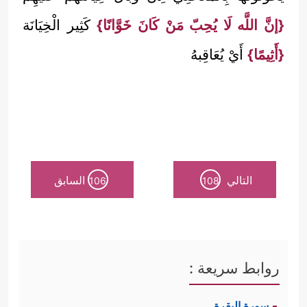
{إنَّ اللَّه لَا يُحِبّ مَنْ كَانَ خَوَّانًا}
كَثِير الْخِيَانَة
{أَثِيمًا}
أَيْ يُعَاقِبهُ
التالي
السابق
106
108
روابط سريعة :
سورة البقرة