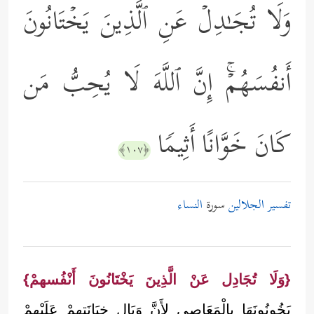
وَلَا تُجَـٰدِلۡ عَنِ ٱلَّذِینَ یَخۡتَانُونَ
أَنفُسَهُمۡۚ إِنَّ ٱللَّهَ لَا یُحِبُّ مَن
كَانَ خَوَّانًا أَثِیمࣰا
﴿١٠٧﴾
تفسير الجلالين
سورة
النساء
{وَلَا تُجَادِل عَنْ الَّذِينَ يَخْتَانُونَ أَنْفُسهمْ}
يَخُونُونَهَا بِالْمَعَاصِي لِأَنَّ وَبَال خِيَانَتهمْ عَلَيْهِمْ