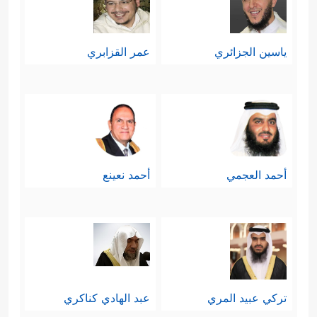
ياسين الجزائري
عمر القزابري
أحمد العجمي
أحمد نعينع
تركي عبيد المري
عبد الهادي كناكري