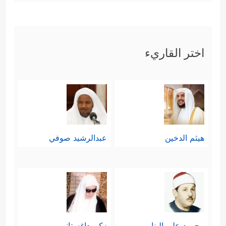
اختر القاريء
هيثم الدخين
عبدالرشيد صوفي
محمود علي البنا
زكي داغستاني