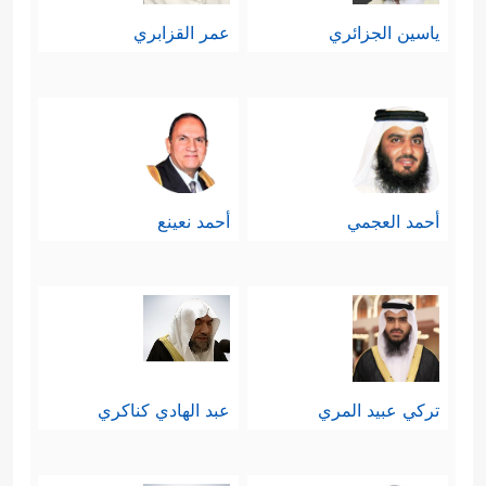
ياسين الجزائري
عمر القزابري
أحمد العجمي
أحمد نعينع
تركي عبيد المري
عبد الهادي كناكري