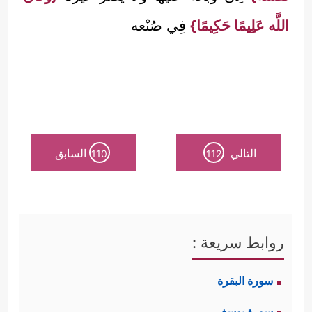
اللَّه عَلِيمًا حَكِيمًا}
فِي صُنْعه
التالي
السابق
110
112
روابط سريعة :
سورة البقرة
سورة يوسف