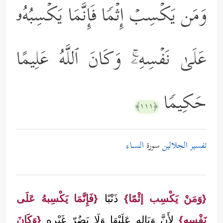
وَمَن یَكۡسِبۡ إِثۡمࣰا فَإِنَّمَا یَكۡسِبُهُۥ
عَلَىٰ نَفۡسِهِۦۚ وَكَانَ ٱللَّهُ عَلِیمًا
حَكِیمࣰا
﴿١١١﴾
تفسير الجلالين
سورة
النساء
{وَمَنْ يَكْسِب إثْمًا}
ذَنْبًا
{فَإِنَّمَا يَكْسِبهُ عَلَى
نَفْسه}
لِأَنَّ وَبَاله عَلَيْهَا وَلَا يَضُرّ غَيْره
{وَكَانَ