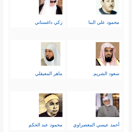
محمود علي البنا
زكي داغستاني
سعود الشريم
ماهر المعيقلي
أحمد عيسي المعصراوي
محمود عبد الحكم