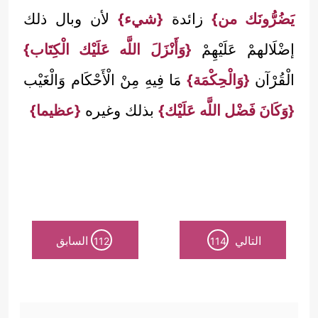
يَضُرُّونَك من}
زائدة
{شيء}
لأن وبال ذلك
إضْلَالهمْ عَلَيْهِمْ
{وَأَنْزَلَ اللَّه عَلَيْك الْكِتَاب}
الْقُرْآن
{وَالْحِكْمَة}
مَا فِيهِ مِنْ الْأَحْكَام وَالْغَيْب
{وَكَانَ فَضْل اللَّه عَلَيْك}
بذلك وغيره
{عظيما}
التالي
السابق
112
114