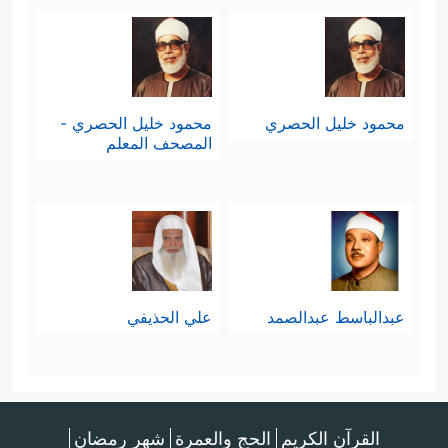
محمود خليل الحصري
محمود خليل الحصري -
المصحف المعلم
عبدالباسط عبدالصمد
علي الحذيفي
القرآن الكريم
الحج والعمرة
شهر رمضان