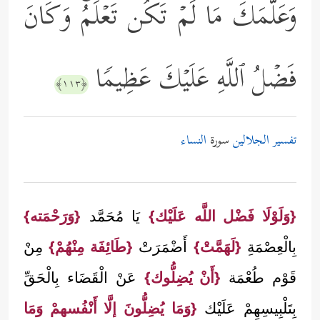
وَعَلَّمَكَ مَا لَمۡ تَكُن تَعۡلَمُۚ وَكَانَ
فَضۡلُ ٱللَّهِ عَلَیۡكَ عَظِیمࣰا
﴿١١٣﴾
تفسير الجلالين
سورة
النساء
{وَلَوْلَا فَضْل اللَّه عَلَيْك}
يَا مُحَمَّد
{وَرَحْمَته}
بِالْعِصْمَةِ
{لَهَمَّتْ}
أَضْمَرَتْ
{طَائِفَة مِنْهُمْ}
مِنْ
قَوْم طُعْمَة
{أَنْ يُضِلُّوك}
عَنْ الْقَضَاء بِالْحَقِّ
بِتَلْبِيسِهِمْ عَلَيْك
{وَمَا يُضِلُّونَ إلَّا أَنْفُسهمْ وَمَا