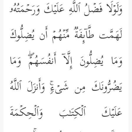
وَلَوۡلَا فَضۡلُ ٱللَّهِ عَلَیۡكَ وَرَحۡمَتُهُۥ
لَهَمَّت طَّاۤىِٕفَةࣱ مِّنۡهُمۡ أَن یُضِلُّوكَ
وَمَا یُضِلُّونَ إِلَّاۤ أَنفُسَهُمۡۖ وَمَا
یَضُرُّونَكَ مِن شَیۡءࣲۚ وَأَنزَلَ ٱللَّهُ
عَلَیۡكَ ٱلۡكِتَـٰبَ وَٱلۡحِكۡمَةَ