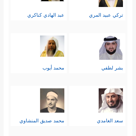
تركي عبيد المري
عبد الهادي كناكري
بشر لطفي
محمد أيوب
سعد الغامدي
محمد صديق المنشاوي