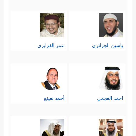
ياسين الجزائري
عمر القزابري
أحمد العجمي
أحمد نعينع