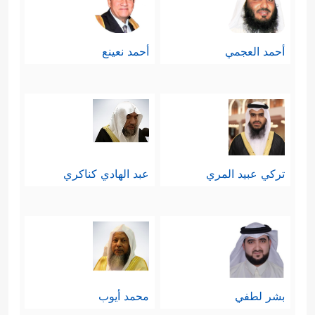
أحمد العجمي
أحمد نعينع
تركي عبيد المري
عبد الهادي كناكري
بشر لطفي
محمد أيوب