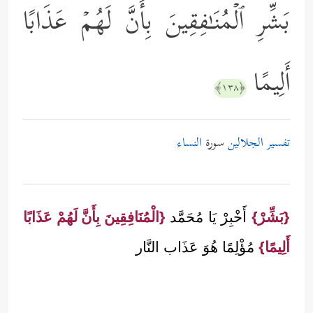
بَشِّرِ ٱلۡمُنَـٰفِقِینَ بِأَنَّ لَهُمۡ عَذَابًا
أَلِیمًا
﴿١٣٨﴾
تفسير الجلالين
سورة
النساء
{بَشِّرْ}
أَخْبِرْ يَا مُحَمَّد
{الْمُنَافِقِينَ بِأَنَّ لَهُمْ عَذَابًا
أَلِيمًا}
مُؤْلِمًا هُوَ عَذَاب النَّار