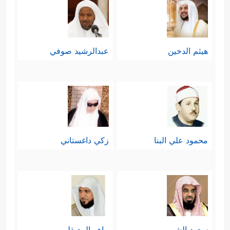
هيثم الدخين
عبدالرشيد صوفي
محمود علي البنا
زكي داغستاني
سعود الشريم
ماهر المعيقلي