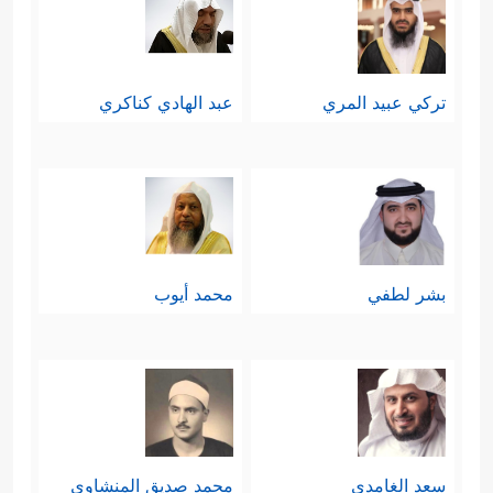
تركي عبيد المري
عبد الهادي كناكري
بشر لطفي
محمد أيوب
سعد الغامدي
محمد صديق المنشاوي