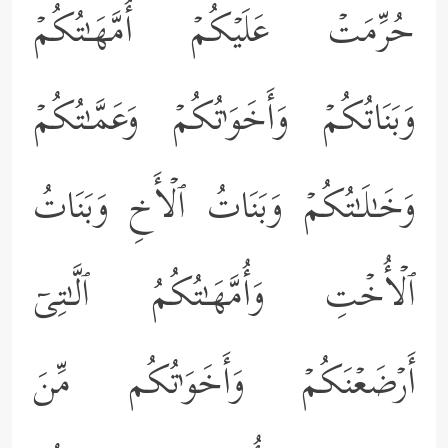
حُرِّمَتۡ عَلَیۡكُمۡ أُمَّهَـٰتُكُمۡ
وَبَنَاتُكُمۡ وَأَخَوَ ٰ⁠تُكُمۡ وَعَمَّـٰتُكُمۡ
وَخَـٰلَـٰتُكُمۡ وَبَنَاتُ ٱلۡأَخِ وَبَنَاتُ
ٱلۡأُخۡتِ وَأُمَّهَـٰتُكُمُ ٱلَّـٰتِیۤ
أَرۡضَعۡنَكُمۡ وَأَخَوَ ٰ⁠تُكُم مِّنَ