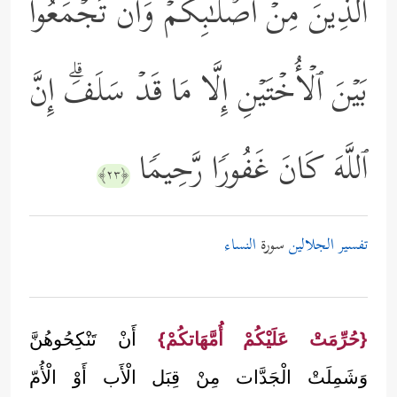
ٱلَّذِینَ مِنۡ أَصۡلَـٰبِكُمۡ وَأَن تَجۡمَعُواْ
بَیۡنَ ٱلۡأُخۡتَیۡنِ إِلَّا مَا قَدۡ سَلَفَۗ إِنَّ
ٱللَّهَ كَانَ غَفُورࣰا رَّحِیمࣰا
﴿٢٣﴾
تفسير الجلالين
سورة
النساء
{حُرِّمَتْ عَلَيْكُمْ أُمَّهَاتكُمْ}
أَنْ تَنْكِحُوهُنَّ
وَشَمِلَتْ الْجَدَّات مِنْ قِبَل الْأَب أَوْ الْأُمّ