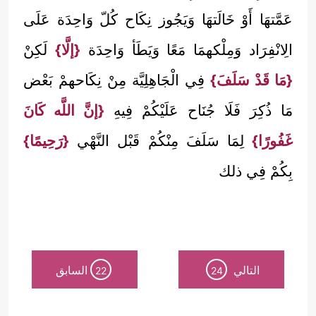
عَمَّتهَا أَوْ خَالَتهَا وَيَجُوز نِكَاح كُلّ وَاحِدَة عَلَى
الِانْفِرَاد وَمِلْكهمَا مَعًا وَيَطَأ وَاحِدَة
{إلَّا}
لَكِنْ
{مَا قَدْ سَلَفَ}
فِي الْجَاهِلِيَّة مِنْ نِكَاحهمْ بَعْض
مَا ذُكِرَ فَلَا جُنَاح عَلَيْكُمْ فِيهِ
{إنَّ اللَّه كَانَ
غَفُورًا}
لِمَا سَلَفَ مِنْكُمْ قَبْل النَّهْي
{رَحِيمًا}
بِكُمْ فِي ذلك
التالي
السابق
22
24