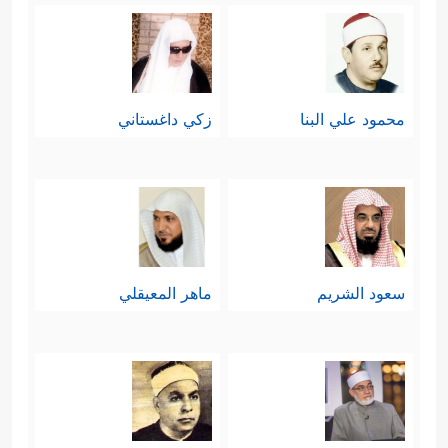
محمود علي البنا
زكي داغستاني
سعود الشريم
ماهر المعيقلي