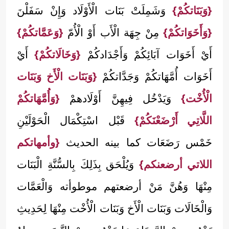
{وَبَنَاتكُمْ}
وَشَمِلَتْ بَنَات الْأَوْلَاد وَإِنْ سَفَلْنَ
{وَأَخَوَاتكُمْ}
مِنْ جِهَة الْأَب أَوْ الْأُمّ
{وَعَمَّاتكُمْ}
أَيْ أَخَوَات آبَائِكُمْ وَأَجْدَادكُمْ
{وَخَالَاتكُمْ}
أَيْ
أَخَوَات أُمَّهَاتكُمْ وَجَدَّاتكُمْ
{وَبَنَات الْأَخ وَبَنَات
الْأُخْت}
وَيَدْخُل فِيهِنَّ أَوْلَادهمْ
{وَأُمَّهَاتكُمْ
اللَّاتِي أَرْضَعْنَكُمْ}
قَبْل اسْتِكْمَال الْحَوْلَيْنِ
خَمْس رَضَعَات كما بينه الحديث
{وأمهاتكم
اللاتي أرضعنكم}
وَيُلْحَق بِذَلِكَ بِالسُّنَّةِ الْبَنَات
مِنْهَا وَهُنَّ مَنْ أرضعتهم موطوأته وَالْعَمَّات
وَالْخَالَات وَبَنَات الْأَخ وَبَنَات الْأُخْت مِنْهَا لِحَدِيثِ