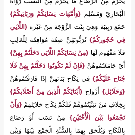
يَحْرُم مِنْ الرَّضَاع مَا يَحْرُم مِنْ النَّسَب رَوَاهُ
الْبُخَارِيّ وَمُسْلِم
{وَأُمَّهَات نِسَائِكُمْ وَرَبَائِبكُمْ}
جَمْع رَبِيبَة وَهِيَ بِنْت الزَّوْجَة مِنْ غَيْره
{اللَّاتِي
فِي حُجُوركُمْ}
تُرَبُّونَهُنَّ صِفَة مُوَافِقَة لِلْغَالِبِ
فَلَا مَفْهُوم لَهَا
{مِنْ نِسَائِكُمْ اللَّاتِي دَخَلْتُمْ بِهِنَّ}
أَيْ جَامَعْتُمُوهُنَّ
{فَإِنْ لَمْ تَكُونُوا دَخَلْتُمْ بِهِنَّ فَلَا
جُنَاح عَلَيْكُمْ}
فِي نِكَاح بَنَاتهنَّ إذَا فَارَقْتُمُوهُنَّ
{وَحَلَائِل}
أَزْوَاج
{أَبْنَائِكُمْ الَّذِينَ مِنْ أَصْلَابكُمْ}
بِخِلَافِ مَنْ تَبَنَّيْتُمُوهُمْ فَلَكُمْ نِكَاح حَلَائِلهمْ
{وَأَنْ
تَجْمَعُوا بَيْن الْأُخْتَيْنِ}
مِنْ نَسَب أَوْ رَضَاع
بِالنِّكَاحِ وَيُلْحَق بِهِمَا بِالسُّنَّةِ الْجَمْع بَيْنهَا وَبَيْن