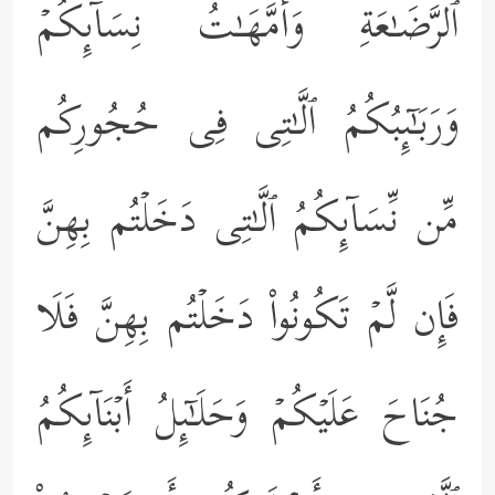
ٱلرَّضَـٰعَةِ وَأُمَّهَـٰتُ نِسَاۤىِٕكُمۡ
وَرَبَـٰۤىِٕبُكُمُ ٱلَّـٰتِی فِی حُجُورِكُم
مِّن نِّسَاۤىِٕكُمُ ٱلَّـٰتِی دَخَلۡتُم بِهِنَّ
فَإِن لَّمۡ تَكُونُواْ دَخَلۡتُم بِهِنَّ فَلَا
جُنَاحَ عَلَیۡكُمۡ وَحَلَـٰۤىِٕلُ أَبۡنَاۤىِٕكُمُ