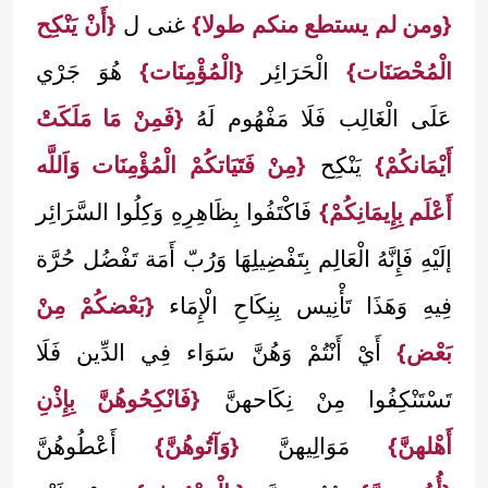
{ومن لم يستطع منكم طولا}
غنى ل
{أَنْ يَنْكِح
الْمُحْصَنَات}
الْحَرَائِر
{الْمُؤْمِنَات}
هُوَ جَرْي
عَلَى الْغَالِب فَلَا مَفْهُوم لَهُ
{فَمِنْ مَا مَلَكَتْ
أَيْمَانكُمْ}
يَنْكِح
{مِنْ فَتَيَاتكُمْ الْمُؤْمِنَات وَاَللَّه
أَعْلَم بِإِيمَانِكُمْ}
فَاكْتَفُوا بِظَاهِرِهِ وَكِلُوا السَّرَائِر
إلَيْهِ فَإِنَّهُ الْعَالِم بِتَفْضِيلِهَا وَرُبّ أَمَة تَفْضُل حُرَّة
فِيهِ وَهَذَا تَأْنِيس بِنِكَاحِ الْإِمَاء
{بَعْضكُمْ مِنْ
بَعْض}
أَيْ أَنْتُمْ وَهُنَّ سَوَاء فِي الدِّين فَلَا
تَسْتَنْكِفُوا مِنْ نِكَاحهنَّ
{فَانْكِحُوهُنَّ بِإِذْنِ
أَهْلهنَّ}
مَوَالِيهنَّ
{وَآتُوهُنَّ}
أَعْطُوهُنَّ