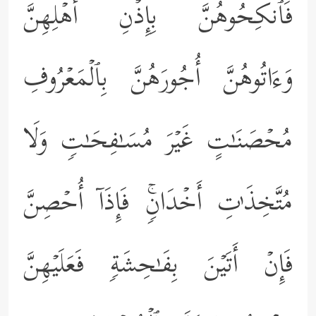
فَٱنكِحُوهُنَّ بِإِذۡنِ أَهۡلِهِنَّ
وَءَاتُوهُنَّ أُجُورَهُنَّ بِٱلۡمَعۡرُوفِ
مُحۡصَنَـٰتٍ غَیۡرَ مُسَـٰفِحَـٰتࣲ وَلَا
مُتَّخِذَ ٰ⁠تِ أَخۡدَانࣲۚ فَإِذَاۤ أُحۡصِنَّ
فَإِنۡ أَتَیۡنَ بِفَـٰحِشَةࣲ فَعَلَیۡهِنَّ