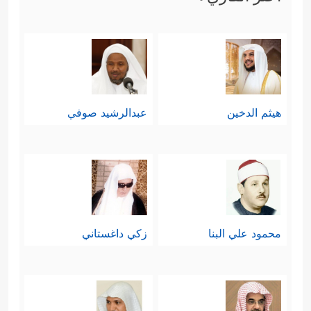
هيثم الدخين
عبدالرشيد صوفي
محمود علي البنا
زكي داغستاني