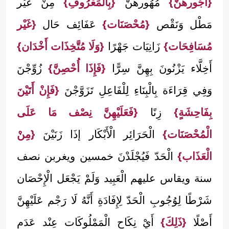
{أُجُورهنَّ}
مُهُورهنَّ
{بِالْمَعْرُوفِ}
مِنْ غَيْر
مَطْل وَنَقْص
{مُحْصَنَات}
عَفَائِف حَال
{غَيْر
مُسَافِحَات}
زَانِيَات جَهْرًا
{وَلَا مُتَّخِذَات أَخْدَان}
أَخِلَّاء يَزْنُونَ بِهِنَّ سِرًّا
{فَإِذَا أُحْصِنَّ}
زُوِّجْنَ
وَفِي قِرَاءَة بِالْبِنَاءِ لِلْفَاعِلِ تَزَوَّجْنَ
{فَإِنْ أَتَيْنَ
بِفَاحِشَةٍ}
زِنًا
{فَعَلَيْهِنَّ نِصْف مَا عَلَى
الْمُحْصَنَات}
الْحَرَائِر الْأَبْكَار إذَا زَنَيْنَ
{مِنْ
الْعَذَاب}
الْحَدّ فَيُجْلَدْنَ خمسين ويغربن نصف
سنة ويقاس عليهم الْعَبِيد وَلَمْ يَجْعَل الْإِحْصَان
شَرْطًا لِوُجُوبِ الْحَدّ لِإِفَادَةِ أَنَّهُ لَا رَجْم عَلَيْهِنَّ
أَصْلًا
{ذَلِكَ}
أَيْ نِكَاح الْمَمْلُوكَات عِنْد عَدَم