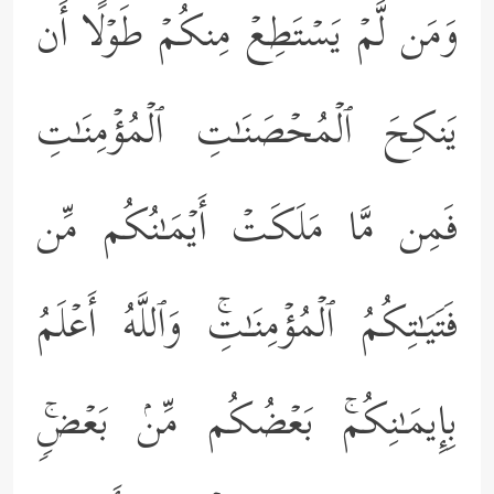
وَمَن لَّمۡ یَسۡتَطِعۡ مِنكُمۡ طَوۡلًا أَن
یَنكِحَ ٱلۡمُحۡصَنَـٰتِ ٱلۡمُؤۡمِنَـٰتِ
فَمِن مَّا مَلَكَتۡ أَیۡمَـٰنُكُم مِّن
فَتَیَـٰتِكُمُ ٱلۡمُؤۡمِنَـٰتِۚ وَٱللَّهُ أَعۡلَمُ
بِإِیمَـٰنِكُمۚ بَعۡضُكُم مِّنۢ بَعۡضࣲۚ