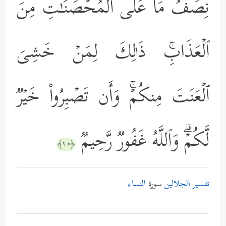
نِصۡفُ مَا عَلَى ٱلۡمُحۡصَنَـٰتِ مِنَ
ٱلۡعَذَابِۚ ذَ ٰ⁠لِكَ لِمَنۡ خَشِیَ
ٱلۡعَنَتَ مِنكُمۡۚ وَأَن تَصۡبِرُواْ خَیۡرࣱ
لَّكُمۡۗ وَٱللَّهُ غَفُورࣱ رَّحِیمࣱ
﴿٢٥﴾
تفسير الجلالين
سورة
النساء