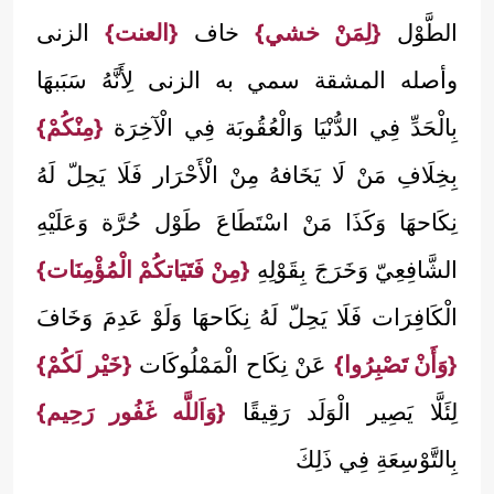
الطَّوْل
{لِمَنْ خشي}
خاف
{العنت}
الزنى
وأصله المشقة سمي به الزنى لِأَنَّهُ سَبَبهَا
بِالْحَدِّ فِي الدُّنْيَا وَالْعُقُوبَة فِي الْآخِرَة
{مِنْكُمْ}
بِخِلَافِ مَنْ لَا يَخَافهُ مِنْ الْأَحْرَار فَلَا يَحِلّ لَهُ
نِكَاحهَا وَكَذَا مَنْ اسْتَطَاعَ طَوْل حُرَّة وَعَلَيْهِ
الشَّافِعِيّ وَخَرَجَ بِقَوْلِهِ
{مِنْ فَتَيَاتكُمْ الْمُؤْمِنَات}
الْكَافِرَات فَلَا يَحِلّ لَهُ نِكَاحهَا وَلَوْ عَدِمَ وَخَافَ
{وَأَنْ تَصْبِرُوا}
عَنْ نِكَاح الْمَمْلُوكَات
{خَيْر لَكُمْ}
لِئَلَّا يَصِير الْوَلَد رَقِيقًا
{وَاَللَّه غَفُور رَحِيم}
بِالتَّوْسِعَةِ فِي ذَلِكَ