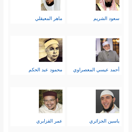
سعود الشريم
ماهر المعيقلي
أحمد عيسي المعصراوي
محمود عبد الحكم
ياسين الجزائري
عمر القزابري