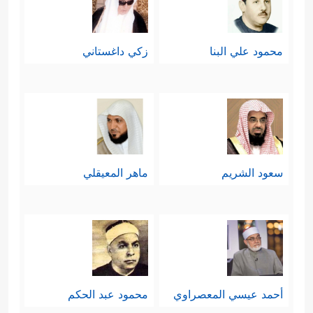
محمود علي البنا
زكي داغستاني
سعود الشريم
ماهر المعيقلي
أحمد عيسي المعصراوي
محمود عبد الحكم