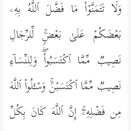
وَلَا تَتَمَنَّوۡاْ مَا فَضَّلَ ٱللَّهُ بِهِۦ
بَعۡضَكُمۡ عَلَىٰ بَعۡضࣲۚ لِّلرِّجَالِ
نَصِیبࣱ مِّمَّا ٱكۡتَسَبُواْۖ وَلِلنِّسَاۤءِ
نَصِیبࣱ مِّمَّا ٱكۡتَسَبۡنَۚ وَسۡـَٔلُواْ ٱللَّهَ
مِن فَضۡلِهِۦۤۚ إِنَّ ٱللَّهَ كَانَ بِكُلِّ