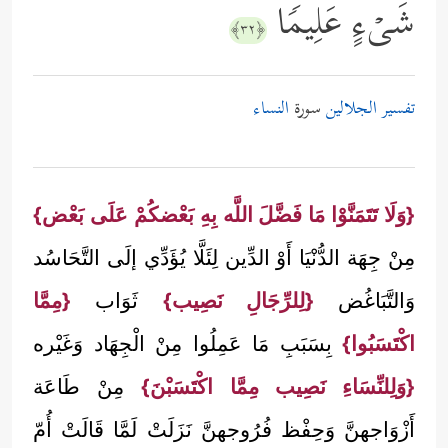
شَیۡءٍ عَلِیمࣰا
﴿٣٢﴾
تفسير الجلالين
سورة
النساء
{وَلَا تَتَمَنَّوْا مَا فَضَّلَ اللَّه بِهِ بَعْضكُمْ عَلَى بَعْض}
مِنْ جِهَة الدُّنْيَا أَوْ الدِّين لِئَلَّا يُؤَدِّي إلَى التَّحَاسُد
وَالتَّبَاغُض
{لِلرِّجَالِ نَصِيب}
ثَوَاب
{مِمَّا
اكْتَسَبُوا}
بِسَبَبِ مَا عَمِلُوا مِنْ الْجِهَاد وَغَيْره
{وَلِلنِّسَاءِ نَصِيب مِمَّا اكْتَسَبْنَ}
مِنْ طَاعَة
أَزْوَاجهنَّ وَحِفْظ فُرُوجهنَّ نَزَلَتْ لَمَّا قَالَتْ أُمّ