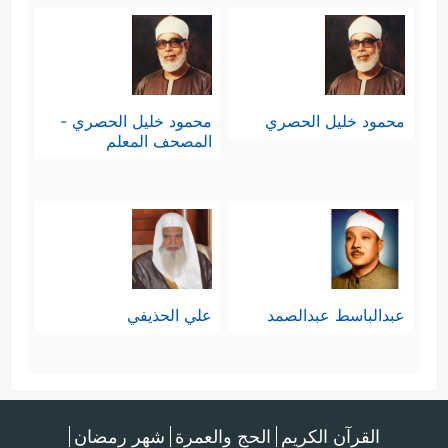
محمود خليل الحصري
محمود خليل الحصري -
المصحف المعلم
عبدالباسط عبدالصمد
علي الحذيفي
القرآن الكريم
الحج والعمرة
شهر رمضان