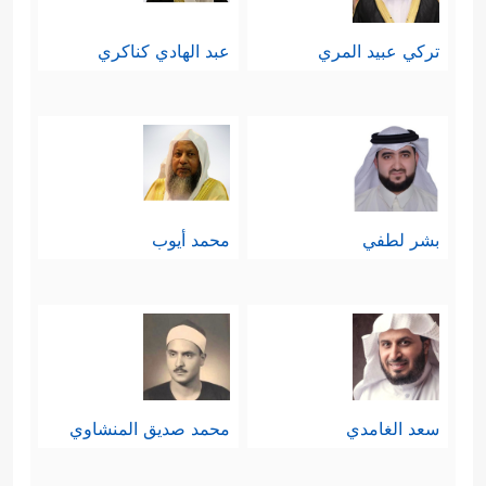
تركي عبيد المري
عبد الهادي كناكري
بشر لطفي
محمد أيوب
سعد الغامدي
محمد صديق المنشاوي