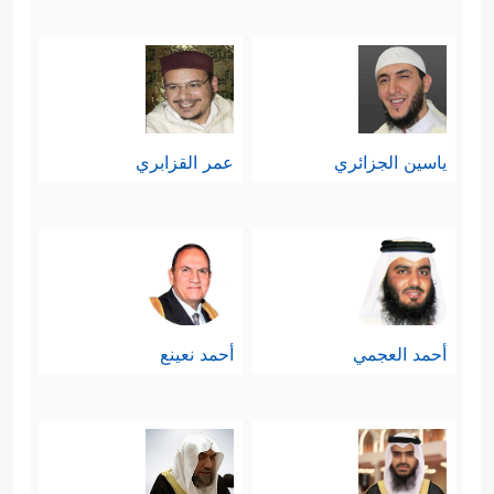
ياسين الجزائري
عمر القزابري
أحمد العجمي
أحمد نعينع