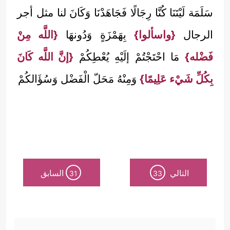
سَلَمَة لَيْتَنَا كُنَّا رِجَالًا فَجَاهَدْنَا وَكَانَ لنا مثل أجر
الرجال
{واسألوا}
بِهَمْزَةٍ وَدُونهَا
{اللَّه مِنْ
فَضْله}
مَا احْتَجْتُمْ إلَيْهِ يُعْطِكُمْ
{إنَّ اللَّه كَانَ
بِكُلِّ شَيْء عَلِيمًا}
وَمِنْهُ مَحَلّ الْفَضْل وَسُؤَالكُمْ
التالي
السابق
31
33