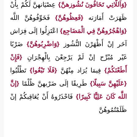
{وَاَللَّاتِي تَخَافُونَ نُشُوزهنَّ}
عِصْيَانهنَّ لَكُمْ بِأَنْ
ظَهَرَتْ أَمَارَته
{فَعِظُوهُنَّ}
فَخَوِّفُوهُنَّ اللَّه
{وَاهْجُرُوهُنَّ فِي الْمَضَاجِع}
اعْتَزِلُوا إلَى فِرَاش
آخَر إنْ أَظْهَرْنَ النُّشُوز
{وَاضْرِبُوهُنَّ}
ضَرْبًا
غَيْر مُبْرِّح إنْ لَمْ يَرْجِعْنَ بِالْهِجْرَانِ
{فَإِنْ
أَطَعْنَكُمْ}
فِيمَا يُرَاد مِنْهُنَّ
{فَلَا تَبْغُوا}
تَطْلُبُوا
{عَلَيْهِنَّ سَبِيلًا}
طَرِيقًا إلَى ضَرْبهنَّ ظُلْمًا
{إنَّ
اللَّه كَانَ عَلِيًّا كَبِيرًا}
فَاحْذَرُوهُ أَنْ يُعَاقِبكُمْ إنْ
ظَلَمْتُمُوهُنَّ