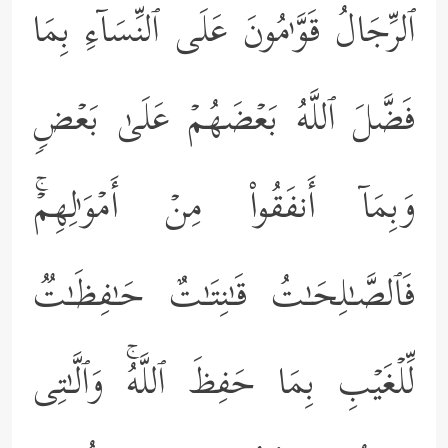
ٱلرِّجَالُ قَوَّ ٰ⁠مُونَ عَلَى ٱلنِّسَاۤءِ بِمَا
فَضَّلَ ٱللَّهُ بَعۡضَهُمۡ عَلَىٰ بَعۡضࣲ
وَبِمَاۤ أَنفَقُواْ مِنۡ أَمۡوَ ٰ⁠لِهِمۡۚ
فَٱلصَّـٰلِحَـٰتُ قَـٰنِتَـٰتٌ حَـٰفِظَـٰتࣱ
لِّلۡغَیۡبِ بِمَا حَفِظَ ٱللَّهُۚ وَٱلَّـٰتِی