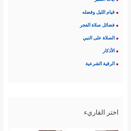
قيام الليل وفضله
فضائل صلاة الفجر
الصلاة على النبي
الأذكار
الرقية الشرعية
اختر القاريء