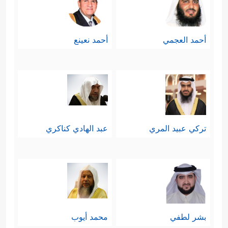
أحمد العجمي
أحمد نعينع
تركي عبيد المري
عبد الهادي كناكري
بشر لطفي
محمد أيوب