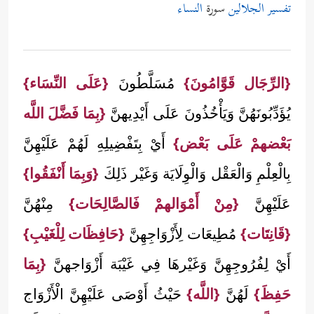
تفسير الجلالين
سورة
النساء
{الرِّجَال قَوَّامُونَ}
مُسَلَّطُونَ
{عَلَى النِّسَاء}
يُؤَدِّبُونَهُنَّ وَيَأْخُذُونَ عَلَى أَيْدِيهنَّ
{بِمَا فَضَّلَ اللَّه
بَعْضهمْ عَلَى بَعْض}
أَيْ بِتَفْضِيلِهِ لَهُمْ عَلَيْهِنَّ
بِالْعِلْمِ وَالْعَقْل وَالْوِلَايَة وَغَيْر ذَلِكَ
{وَبِمَا أَنْفَقُوا}
عَلَيْهِنَّ
{مِنْ أَمْوَالهمْ فَالصَّالِحَات}
مِنْهُنَّ
{قَانِتَات}
مُطِيعَات لِأَزْوَاجِهِنَّ
{حَافِظَات لِلْغَيْبِ}
أَيْ لِفُرُوجِهِنَّ وَغَيْرهَا فِي غَيْبَة أَزْوَاجهنَّ
{بِمَا
حَفِظَ}
لَهُنَّ
{اللَّه}
حَيْثُ أَوْصَى عَلَيْهِنَّ الْأَزْوَاج