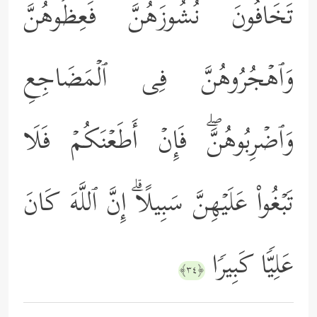
تَخَافُونَ نُشُوزَهُنَّ فَعِظُوهُنَّ
وَٱهۡجُرُوهُنَّ فِی ٱلۡمَضَاجِعِ
وَٱضۡرِبُوهُنَّۖ فَإِنۡ أَطَعۡنَكُمۡ فَلَا
تَبۡغُواْ عَلَیۡهِنَّ سَبِیلًاۗ إِنَّ ٱللَّهَ كَانَ
عَلِیࣰّا كَبِیرࣰا
﴿٣٤﴾