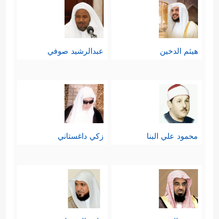
هيثم الدخين
عبدالرشيد صوفي
محمود علي البنا
زكي داغستاني