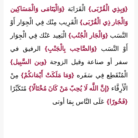
{وَبِذِي الْقُرْبَى}
الْقَرَابَة
{وَالْيَتَامَى وَالْمَسَاكِين
وَالْجَار ذِي الْقُرْبَى}
الْقَرِيب مِنْك فِي الْجِوَار أَوْ
النَّسَب
{وَالْجَار الْجُنُب}
الْبَعِيد عَنْك فِي الْجِوَار
أَوْ النَّسَب
{وَالصَّاحِب بِالْجَنْبِ}
الرفيق في
سفر أو صناعة وقيل الزوجة
{وبن السَّبِيل}
الْمُنْقَطِع فِي سَفَره
{وَمَا مَلَكَتْ أَيْمَانكُمْ}
مِنْ
الْأَرِقَّاء
{إنَّ اللَّه لَا يُحِبّ مَنْ كَانَ مُخْتَالًا}
مُتَكَبِّرًا
{فَخُورًا}
عَلَى النَّاس بِمَا أوتى