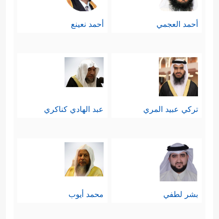
أحمد العجمي
أحمد نعينع
تركي عبيد المري
عبد الهادي كناكري
بشر لطفي
محمد أيوب