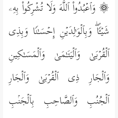
۞ وَٱعۡبُدُواْ ٱللَّهَ وَلَا تُشۡرِكُواْ بِهِۦ
شَیۡـࣰٔاۖ وَبِٱلۡوَ ٰ⁠لِدَیۡنِ إِحۡسَـٰنࣰا وَبِذِی
ٱلۡقُرۡبَىٰ وَٱلۡیَتَـٰمَىٰ وَٱلۡمَسَـٰكِینِ
وَٱلۡجَارِ ذِی ٱلۡقُرۡبَىٰ وَٱلۡجَارِ
ٱلۡجُنُبِ وَٱلصَّاحِبِ بِٱلۡجَنۢبِ