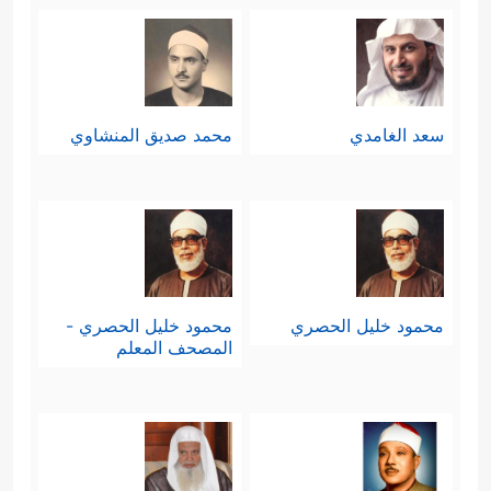
سعد الغامدي
محمد صديق المنشاوي
محمود خليل الحصري
محمود خليل الحصري -
المصحف المعلم