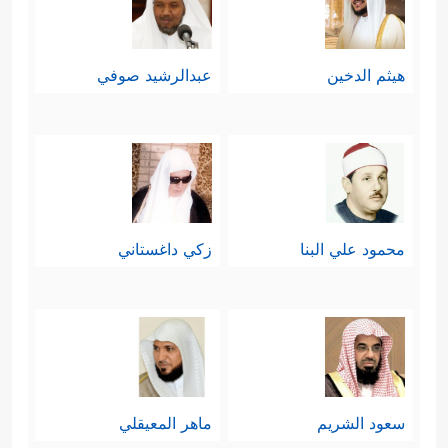
هيثم الدخين
عبدالرشيد صوفي
محمود علي البنا
زكي داغستاني
سعود الشريم
ماهر المعيقلي