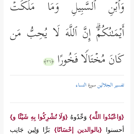
وَٱبۡنِ ٱلسَّبِیلِ وَمَا مَلَكَتۡ
أَیۡمَـٰنُكُمۡۗ إِنَّ ٱللَّهَ لَا یُحِبُّ مَن
كَانَ مُخۡتَالࣰا فَخُورًا
﴿٣٦﴾
تفسير الجلالين
سورة
النساء
{وَاعْبُدُوا اللَّه}
وَحِّدُوهُ
{وَلَا تُشْرِكُوا بِهِ شَيْئًا و}
أحسنوا
{بالوالدين إحْسَانًا}
بَرًّا وَلِين جَانِب