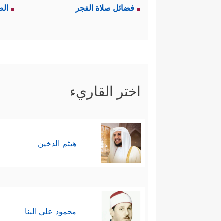
فضائل صلاة الفجر
الص
اختر القاريء
هيثم الدخين
محمود علي البنا