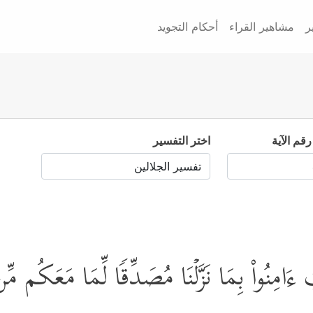
ر
مشاهير القراء
أحكام التجويد
رقم الآية
اختر التفسير
ِتَـٰبَ ءَامِنُواْ بِمَا نَزَّلۡنَا مُصَدِّقࣰا لِّمَا مَعَك