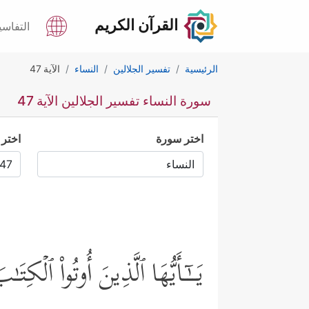
القرآن الكريم
التفاسي
الرئيسية
تفسير الجلالين
النساء
الآية 47
سورة النساء تفسير الجلالين الآية 47
اختر سورة
اختر 
یَــٰۤـأَیُّهَا ٱلَّذِینَ أُوتُواْ ٱلۡك