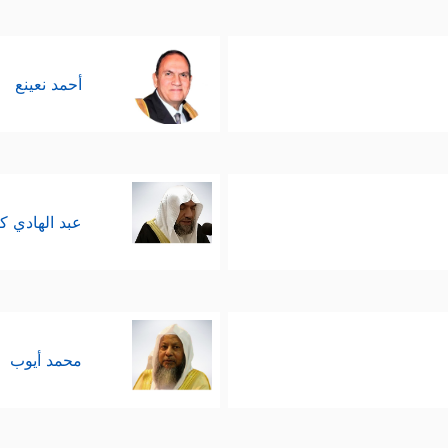
أحمد نعينع
عبد الهادي ك
محمد أيوب