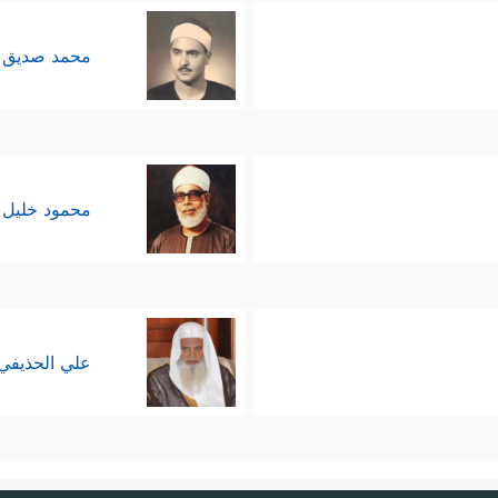
محمد صديق 
محمود خليل 
علي الحذيفي