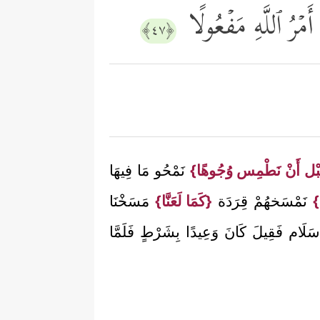
أَمۡرُ ٱللَّهِ مَفۡعُولًا
﴿٤٧﴾
بْل أَنْ نَطْمِس وُجُوهًا}
نَمْحُو مَا فِيهَا
ْ}
نَمْسَخهُمْ قِرَدَة
{كَمَا لَعَنَّا}
مَسَخْنَا
 سَلَام فَقِيلَ كَانَ وَعِيدًا بِشَرْطٍ فَلَمَّا