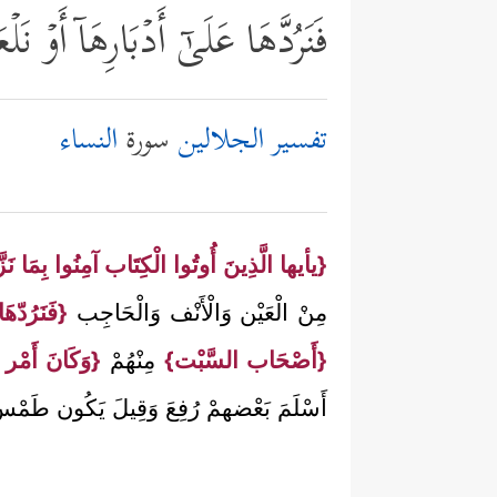
فَنَرُدَّهَا عَلَىٰۤ أَدۡبَارِهَاۤ أَوۡ 
تفسير الجلالين
سورة
النساء
{يأيها الَّذِينَ أُوتُوا الْكِتَاب آمِنُوا بِمَا نَزَّل
مِنْ الْعَيْن وَالْأَنْف وَالْحَاجِب
{فَنَرُدّهَ
{أَصْحَاب السَّبْت}
مِنْهُمْ
{وَكَانَ أَمْر ا
أَسْلَمَ بَعْضهمْ رُفِعَ وَقِيلَ يَكُون طَمْ