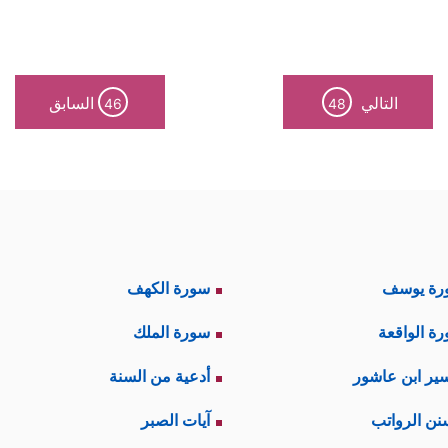
التالي
السابق
46
48
رة يوسف
سورة الكهف
ة الواقعة
سورة الملك
ير ابن عاشور
أدعية من السنة
نن الرواتب
آيات الصبر