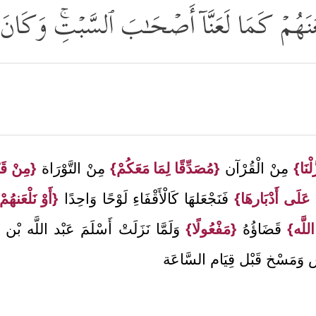
نَلۡعَنَهُمۡ كَمَا لَعَنَّاۤ أَصۡحَـٰبَ ٱلسَّبۡتِۚ وَكَانَ 
ْنَا}
مِنْ الْقُرْآن
{مُصَدِّقًا لِمَا مَعَكُمْ}
مِنْ التَّوْرَاة
{مِنْ قَ
ا عَلَى أَدْبَارهَا}
فَنَجْعَلهَا كَالْأَقْفَاءِ لَوْحًا وَاحِدًا
{أَوْ نَلْعَنهُم
للَّه}
قَضَاؤُهُ
{مَفْعُولًا}
وَلَمَّا نَزَلَتْ أَسْلَمَ عَبْد اللَّه بْن
س وَمَسْخ قَبْل قِيَام السَّاعَة