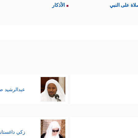
لاة على النبي
الأذكار
عبدالرشيد 
زكي داغستان