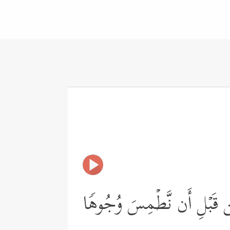
ُم مِّن قَبۡلِ أَن نَّطۡمِسَ وُجُوهࣰا