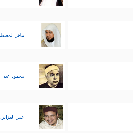
ماهر المعيقل
محمود عبد ا
عمر القزابري