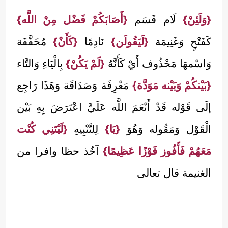
{وَلَئِنْ}
لَام قَسَم
{أَصَابَكُمْ فَضْل مِنْ اللَّه}
كَفَتْحٍ وَغَنِيمَة
{لَيَقُولَن}
نَادِمًا
{كَأَنْ}
مُخَفَّفَة
وَاسْمهَا مَحْذُوف أَيْ كَأَنَّهُ
{لَمْ يَكُنْ}
بِالْيَاءِ وَالتَّاء
{بَيْنكُمْ وَبَيْنه مَوَدَّة}
مَعْرِفَة وَصَدَاقَة وَهَذَا رَاجِع
إلَى قَوْله قَدْ أَنْعَمَ اللَّه عَلَيَّ اعْتَرَضَ بِهِ بَيْن
الْقَوْل وَمَقُوله وَهُوَ
{يَا}
لِلتَّنْبِيهِ
{لَيْتَنِي كُنْت
مَعَهُمْ فَأَفُوز فَوْزًا عَظِيمًا}
آخُذ حظا وافرا من
الغنيمة قال تعالى