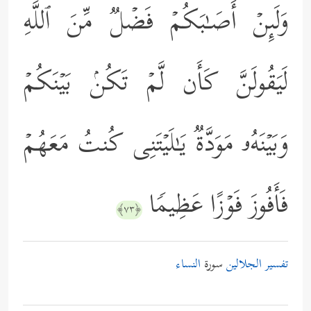
وَلَىِٕنۡ أَصَـٰبَكُمۡ فَضۡلࣱ مِّنَ ٱللَّهِ
لَیَقُولَنَّ كَأَن لَّمۡ تَكُنۢ بَیۡنَكُمۡ
وَبَیۡنَهُۥ مَوَدَّةࣱ یَـٰلَیۡتَنِی كُنتُ مَعَهُمۡ
فَأَفُوزَ فَوۡزًا عَظِیمࣰا
﴿٧٣﴾
تفسير الجلالين
سورة
النساء