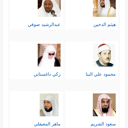
هيثم الدخين
عبدالرشيد صوفي
محمود علي البنا
زكي داغستاني
سعود الشريم
ماهر المعيقلي