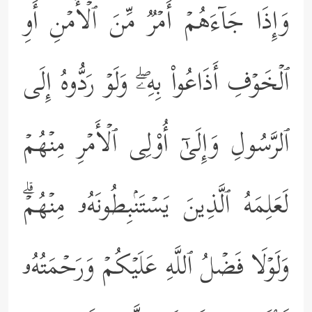
وَإِذَا جَاۤءَهُمۡ أَمۡرࣱ مِّنَ ٱلۡأَمۡنِ أَوِ
ٱلۡخَوۡفِ أَذَاعُواْ بِهِۦۖ وَلَوۡ رَدُّوهُ إِلَى
ٱلرَّسُولِ وَإِلَىٰۤ أُوْلِی ٱلۡأَمۡرِ مِنۡهُمۡ
لَعَلِمَهُ ٱلَّذِینَ یَسۡتَنۢبِطُونَهُۥ مِنۡهُمۡۗ
وَلَوۡلَا فَضۡلُ ٱللَّهِ عَلَیۡكُمۡ وَرَحۡمَتُهُۥ