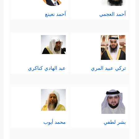
أحمد العجمي
أحمد نعينع
تركي عبيد المري
عبد الهادي كناكري
بشر لطفي
محمد أيوب