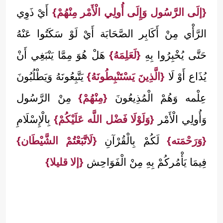
{إلَى الرَّسُول وَإِلَى أُولِي الْأَمْر مِنْهُمْ}
أَيْ ذَوِي
الرَّأْي مِنْ أَكَابِر الصَّحَابَة أَيْ لَوْ سَكَتُوا عَنْهُ
حَتَّى يُخْبِرُوا بِهِ
{لَعَلِمَهُ}
هَلْ هُوَ مِمَّا يَنْبَغِي أَنْ
يُذَاع أَوْ لَا
{الَّذِينَ يَسْتَنْبِطُونَهُ}
يَتَّبِعُونَهُ وَيَطْلُبُونَ
عِلْمه وَهُمْ الْمُذِيعُونَ
{مِنْهُمْ}
مِنْ الرَّسُول
وَأُولِي الْأَمْر
{وَلَوْلَا فَضْل اللَّه عَلَيْكُمْ}
بِالْإِسْلَامِ
{وَرَحْمَته}
لَكُمْ بِالْقُرْآنِ
{لَاتَّبَعْتُمْ الشَّيْطَان}
فِيمَا يَأْمُركُمْ بِهِ مِنْ الْفَوَاحِش
{إلا قليلا}