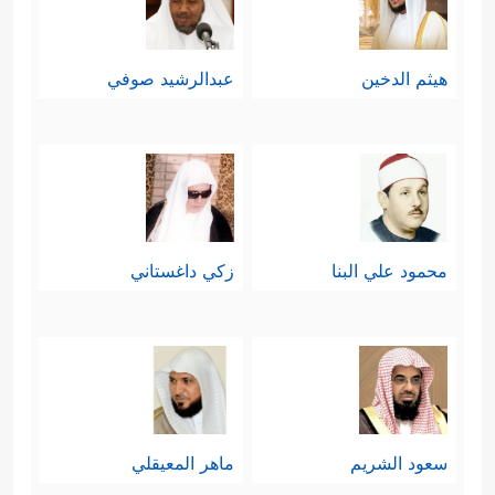
هيثم الدخين
عبدالرشيد صوفي
محمود علي البنا
زكي داغستاني
سعود الشريم
ماهر المعيقلي