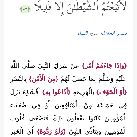
لَٱتَّبَعۡتُمُ ٱلشَّیۡطَـٰنَ إِلَّا قَلِیلࣰا
﴿٨٣﴾
تفسير الجلالين
سورة
النساء
{وَإِذَا جَاءَهُمْ أَمْر}
عَنْ سَرَايَا النَّبِيّ صَلَّى اللَّه
عَلَيْهِ وَسَلَّمَ بِمَا حَصَلَ لَهُمْ
{مِنْ الْأَمْن}
بِالنَّصْرِ
{أَوْ الْخَوْف}
بِالْهَزِيمَةِ
{أَذَاعُوا بِهِ}
أَفْشَوْهُ نَزَلَ
فِي جَمَاعَة مِنْ الْمُنَافِقِينَ أَوْ فِي ضُعَفَاء
الْمُؤْمِنِينَ كَانُوا يَفْعَلُونَ ذَلِكَ فَتَضْعُف قُلُوب
الْمُؤْمِنِينَ وَيَتَأَذَّى النَّبِيّ
{وَلَوْ رَدُّوهُ}
أَيْ الْخَبَر