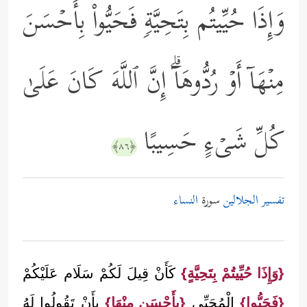
وَإِذَا حُیِّیتُم بِتَحِیَّةࣲ فَحَیُّواْ بِأَحۡسَنَ
مِنۡهَاۤ أَوۡ رُدُّوهَاۤۗ إِنَّ ٱللَّهَ كَانَ عَلَىٰ
كُلِّ شَیۡءٍ حَسِیبًا
﴿٨٦﴾
تفسير الجلالين
سورة
النساء
{وَإِذَا حُيِّيتُمْ بِتَحِيَّةٍ}
كَأَنْ قِيلَ لَكُمْ سَلَام عَلَيْكُمْ
{فَحَيُّوا}
الْمُحَيِّي
{بِأَحْسَن مِنْهَا}
بِأَنْ تَقُولُوا لَهُ