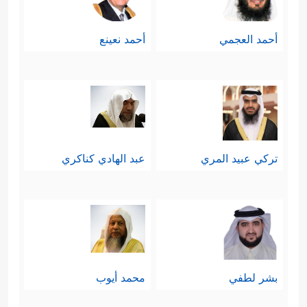
أحمد العجمي
أحمد نعينع
تركي عبيد المري
عبد الهادي كناكري
بشر لطفي
محمد أيوب