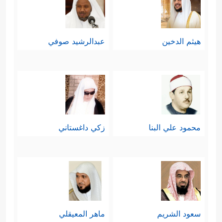
هيثم الدخين
عبدالرشيد صوفي
محمود علي البنا
زكي داغستاني
سعود الشريم
ماهر المعيقلي