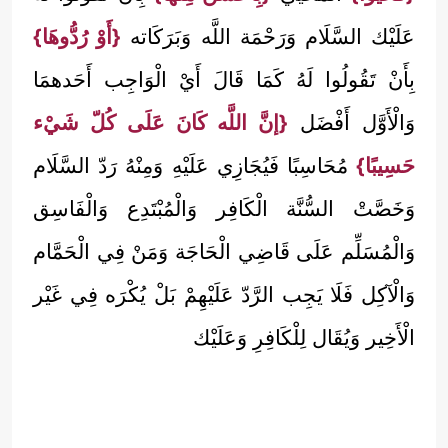
عَلَيْك السَّلَام وَرَحْمَة اللَّه وَبَرَكَاته
{أَوْ رُدُّوهَا}
بِأَنْ تَقُولُوا لَهُ كَمَا قَالَ أَيْ الْوَاجِب أَحَدهمَا
وَالْأَوَّل أَفْضَل
{إنَّ اللَّه كَانَ عَلَى كُلّ شَيْء
حَسِيبًا}
مُحَاسِبًا فَيُجَازِي عَلَيْهِ وَمِنْهُ رَدّ السَّلَام
وَخَصَّتْ السُّنَّة الْكَافِر وَالْمُبْتَدِع وَالْفَاسِق
وَالْمُسَلِّم عَلَى قَاضِي الْحَاجَة وَمَنْ فِي الْحَمَّام
وَالْآكِل فَلَا يَجِب الرَّدّ عَلَيْهِمْ بَلْ يُكْرَه فِي غَيْر
الْأَخِير وَيُقَال لِلْكَافِرِ وَعَلَيْك