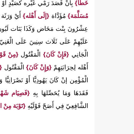
خَطَأ}
بِأَنْ قَصَدَ رَمْي غَيْره كَصَيْدٍ أَوْ شَج
مُسَلَّمَة}
مُؤَدَّاة
{إلَى أَهْله}
أَيْ وَرَثَة 
عِشْرُونَ بِنْت مَخَاض وَكَذَا بَنَات لَبُون وَ
عَلَيْهِمْ عَلَى ثَلَاث سِنِينَ عَلَى الْغَنِيّ 
الْجَانِي
{فَإِنْ كَانَ}
الْمَقْتُول
{مِنْ قَوْ
أَهْله لِحِرَابَتِهِمْ
{وَإِنْ كَانَ}
الْمَقْتُول
{م
الْمُؤْمِن إنْ كَانَ يَهُودِيًّا أَوْ نَصْرَانِيًّا
فَقَدَهَا وَمَا يُحَصِّلهَا بِهِ
{فَصِيَام شَهْرَي
الشَّافِعِيّ فِي أَصَحّ قَوْلَيْهِ
{تَوْبَة مِنْ ال