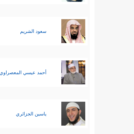
سعود الشريم
أحمد عيسي المعصراوي
ياسين الجزائري