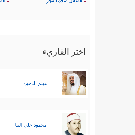
فضائل صلاة الفجر
الص
اختر القاريء
هيثم الدخين
محمود علي البنا