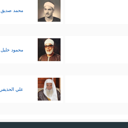
محمد صديق 
محمود خليل 
علي الحذيفي