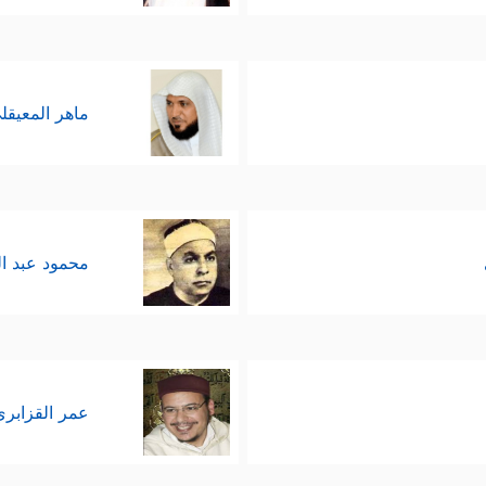
ماهر المعيقل
محمود عبد ا
عمر القزابري