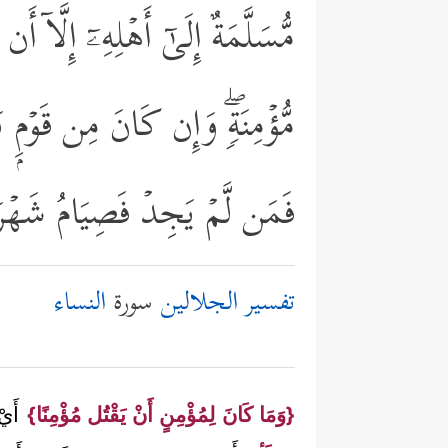
مُّسَلَّمَةٌ إِلَىٰۤ أَهۡلِهِۦۤ إِلَّاۤ 
مُّؤۡمِنَةࣲۖ وَإِن كَانَ مِن قَوۡمِۭ بَیۡن
فَمَن لَّمۡ یَجِدۡ فَصِیَامُ شَهۡرَیۡن
تفسير الجلالين
سورة
النساء
{وَمَا كَانَ لِمُؤْمِنٍ أَنْ يَقْتُل مُؤْمِنًا}
أَيْ 