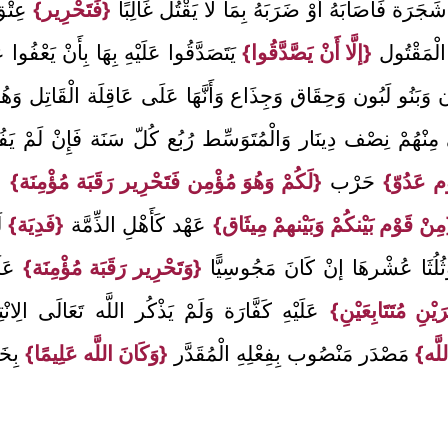
َرَة فَأَصَابَهُ أَوْ ضَرَبَهُ بِمَا لَا يَقْتُل غَالِبًا
{فَتَحْرِير}
عِتْ
الْمَقْتُول
{إلَّا أَنْ يَصَّدَّقُوا}
يَتَصَدَّقُوا عَلَيْهِ بِهَا بِأَنْ يَعْفُوا عَ
بَنُو لَبُون وَحِقَاق وَجِذَاع وَأَنَّهَا عَلَى عَاقِلَة الْقَاتِل وَهُ
مِنْهُمْ نِصْف دِينَار وَالْمُتَوَسِّط رُبُع كُلّ سَنَة فَإِنْ لَمْ يَفُو
م عَدُوّ}
حَرْب
{لَكُمْ وَهُوَ مُؤْمِن فَتَحْرِير رَقَبَة مُؤْمِنَة}
عَ
ِنْ قَوْم بَيْنكُمْ وَبَيْنهمْ مِيثَاق}
عَهْد كَأَهْلِ الذِّمَّة
{فَدِيَة}
لَ
 وَثُلُثَا عُشْرهَا إنْ كَانَ مَجُوسِيًّا
{وَتَحْرِير رَقَبَة مُؤْمِنَة}
عَل
ْنِ مُتَتَابِعَيْنِ}
عَلَيْهِ كَفَّارَة وَلَمْ يَذْكُر اللَّه تَعَالَى الِان
لَّه}
مَصْدَر مَنْصُوب بِفِعْلِهِ الْمُقَدَّر
{وَكَانَ اللَّه عَلِيمًا}
بِخَل