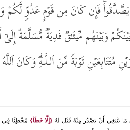
أَن یَصَّدَّقُواْۚ فَإِن كَانَ مِن قَوۡمٍ عَدُوࣲّ لَّكُمۡ وَ
َكُمۡ وَبَیۡنَهُم مِّیثَـٰقࣱ فَدِیَةࣱ مُّسَلَّمَةٌ إِلَىٰۤ أَهۡ
ِ مُتَتَابِعَیۡنِ تَوۡبَةࣰ مِّنَ ٱلـلَّـهِۗ وَكَانَ ٱللّ
مَا يَنْبَغِي أَنْ يَصْدُر مِنْهُ قَتْل لَهُ
{إلَّا خَطَأ}
مُخْطِئًا فِي ق