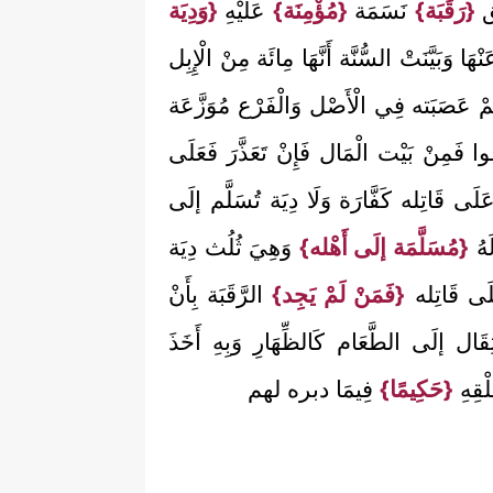
ق
{رَقَبَة}
نَسَمَة
{مُؤْمِنَة}
عَلَيْهِ
{وَدِيَة
نْهَا وَبَيَّنَتْ السُّنَّة أَنَّهَا مِائَة مِنْ الْإِبِل
مْ عَصَبَته فِي الْأَصْل وَالْفَرْع مُوَزَّعَة
ا فَمِنْ بَيْت الْمَال فَإِنْ تَعَذَّرَ فَعَلَى
لَى قَاتِله كَفَّارَة وَلَا دِيَة تُسَلَّم إلَى
هُ
{مُسَلَّمَة إلَى أَهْله}
وَهِيَ ثُلُث دِيَة
َى قَاتِله
{فَمَنْ لَمْ يَجِد}
الرَّقَبَة بِأَنْ
ْتِقَال إلَى الطَّعَام كَالظِّهَارِ وَبِهِ أَخَذَ
ْقِهِ
{حَكِيمًا}
فِيمَا دبره لهم