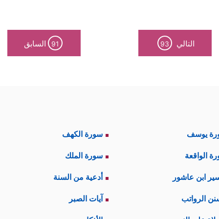
التالي
السابق
91
93
رة يوسف
سورة الكهف
ة الواقعة
سورة الملك
ير ابن عاشور
أدعية من السنة
نن الرواتب
آيات الصبر