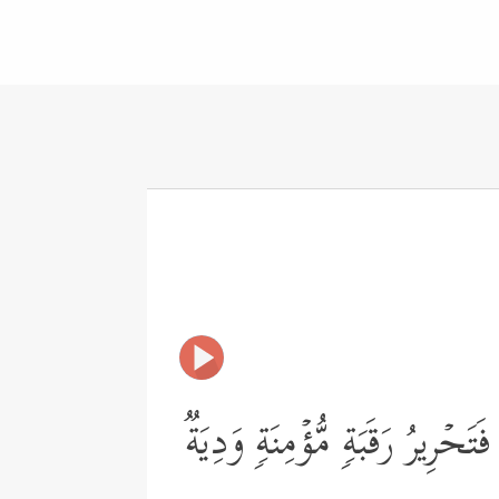
حۡرِیرُ رَقَبَةࣲ مُّؤۡمِنَةࣲ وَدِیَةࣱ