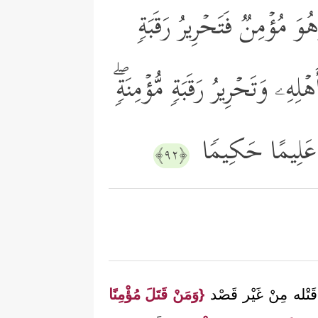
هُوَ مُؤۡمِنࣱ فَتَحۡرِیرُ رَقَبَةࣲ
لِهِۦ وَتَحۡرِیرُ رَقَبَةࣲ مُّؤۡمِنَةࣲۖ
َهُ عَلِیمًا حَكِیمࣰا
﴿٩٢﴾
َتْله مِنْ غَيْر قَصْد
{وَمَنْ قَتَلَ مُؤْمِنًا