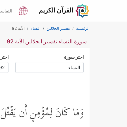
القرآن الكريم
التفاسي
الرئيسية
تفسير الجلالين
النساء
الآية 92
سورة النساء تفسير الجلالين الآية 92
اختر سورة
اختر 
وَمَا كَانَ لِمُؤۡمِنٍ أَن یَقۡتُلَ مُؤۡ