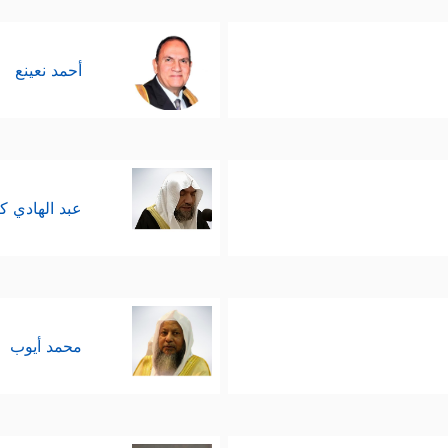
أحمد نعينع
عبد الهادي ك
محمد أيوب