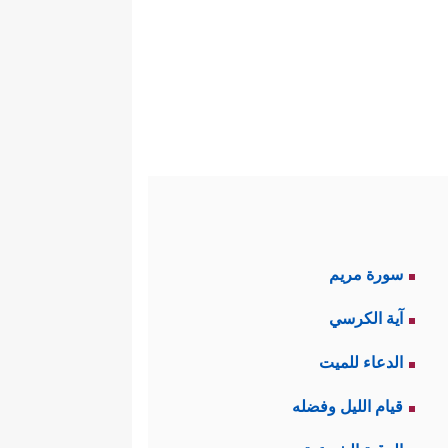
سورة مريم
آية الكرسي
الدعاء للميت
قيام الليل وفضله