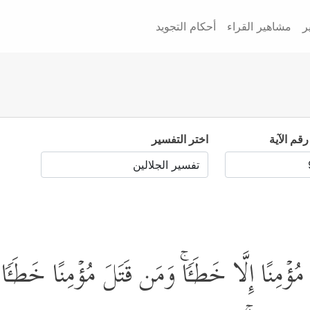
ر
مشاهير القراء
أحكام التجويد
رقم الآية
اختر التفسير
مِنًا إِلَّا خَطَـࣰٔاۚ وَمَن قَتَلَ مُؤۡمِنًا خَطَـࣰٔا فَتَ