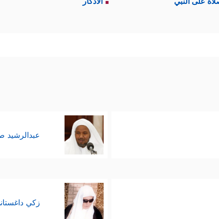
لاة على النبي
الأذكار
عبدالرشيد 
زكي داغستان