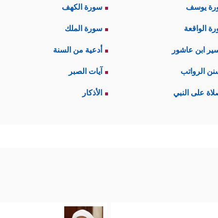
رة يوسف
سورة الكهف
ة الواقعة
سورة الملك
ير ابن عاشور
أدعية من السنة
نن الرواتب
آيات الصبر
لاة على النبي
الأذكار