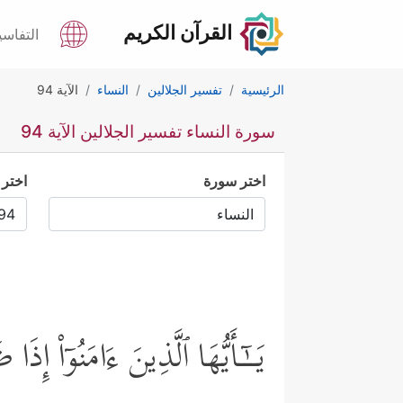
القرآن الكريم
التفاسي
الرئيسية
تفسير الجلالين
النساء
الآية 94
سورة النساء تفسير الجلالين الآية 94
اختر سورة
اختر 
یَــٰۤـأَیُّهَا ٱلَّذِینَ ءَامَنُوۤاْ إِذَا