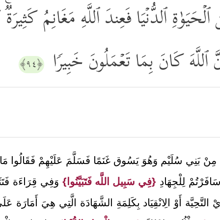
ۡحَیَوٰةِ ٱلدُّنۡیَا فَعِندَ ٱللَّهِ مَغَانِمُ كَثِیرَةࣱ
ۚ إِنَّ ٱللَّهَ كَانَ بِمَا تَعۡمَلُونَ خَبِیرࣰا
﴿٩٤﴾
لٍ مِنْ بَنِي سُلَيْم وَهُوَ يَسُوق غَنَمًا فَسَلَّمَ عَلَيْهِمْ فَقَالُوا مَ
افَرْتُمْ لِلْجِهَادِ
{فِي سَبِيل اللَّه فَتَبَيَّنُوا}
وَفِي قِرَاءَة فَتَثَ
يْ التَّحِيَّة أَوْ الِانْقِيَاد بِكَلِمَةِ الشَّهَادَة الَّتِي هِيَ أَمَارَة عَ