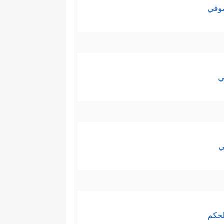
صوفي
ي
ي
لحكم