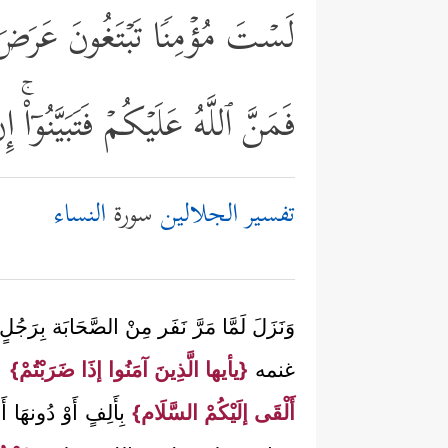
لَسۡتَ مُؤۡمِنࣰا تَبۡتَغُونَ عَرَضَ ٱل
فَمَنَّ ٱللَّهُ عَلَیۡكُمۡ فَتَبَیَّنُوۤاْ
تفسير الجلالين
سورة
النساء
وَنَزَلَ لَمَّا مَرَّ نَفَر مِنْ الصَّحَابَة بِرَجُ
غنمه
{يأيها الَّذِينَ آمَنُوا إذَا ضَرَبْتُمْ}
سَ
أَلْقَى إلَيْكُمْ السَّلَام}
بِأَلِفٍ أَوْ دُونهَا أَ