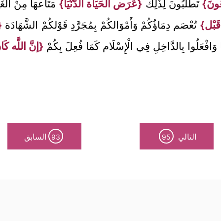
غُونَ}
تَطْلُبُونَ لِذَلِكَ
{عَرَض الْحَيَاة الدُّنْيَا}
مَتَاعهَا مِنْ الْغَ
 قَبْل}
تُعْصَم دِمَاؤُكُمْ وَأَمْوَالكُمْ بِمُجَرَّدِ قَوْلكُمْ الشَّهَادَة
{
ًا وَافْعَلُوا بِالدَّاخِلِ فِي الْإِسْلَام كَمَا فُعِلَ بِكُمْ
{إنَّ اللَّه كَا
التالي
السابق
93
95