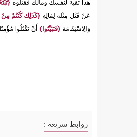
هذا تقية لنفسك ومالك فقتلوه
{تَبْتَ
عَنْ قَتْل مِثْله لِمَالِهِ
{كَذَلِك كُنْتُمْ مِنْ
وَالِاسْتِقَامَة
{فَتَبَيَّنُوا}
أَنْ تَقْتُلُوا مُؤْمِن
روابط سريعة :