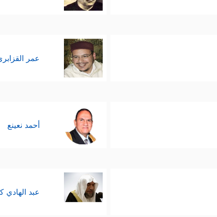
عمر القزابري
أحمد نعينع
عبد الهادي ك