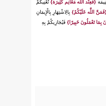
نِيمَة
{فَعِنْد اللَّه مَغَانِم كَثِيرَة}
تُغْنِيكُمْ
فَمَنَّ اللَّه عَلَيْكُمْ}
بِالِاشْتِهَارِ بِالْإِيمَانِ
نَ بِمَا تَعْمَلُونَ خَبِيرًا}
فَيُجَازِيكُمْ بِهِ