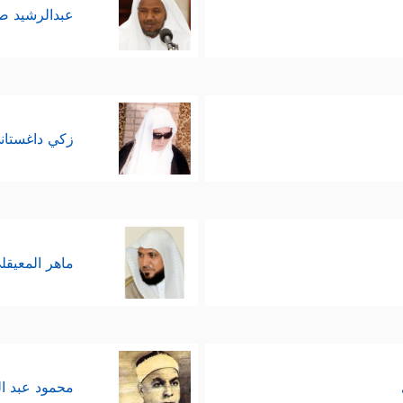
عبدالرشيد 
زكي داغستان
ماهر المعيقل
محمود عبد ا