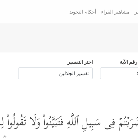
ر
مشاهير القراء
أحكام التجويد
رقم الآية
اختر التفسير
 ضَرَبۡتُمۡ فِی سَبِیلِ ٱللَّهِ فَتَبَیَّنُواْ وَلَا تَقُولُواْ ل