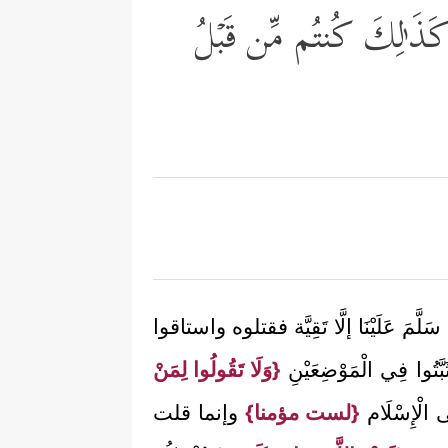
ۚ كَذَ ٰ⁠لِكَ كُنتُم مِّن قَبۡلُ
ا سَلَّمَ عَلَيْنَا إلَّا تَقِيَّة فقتلوه واستاقوا
بَّتُوا فِي الْمَوْضِعَيْنِ
{وَلَا تَقُولُوا لِمَنْ
لَى الْإِسْلَام
{لست مؤمنا}
وإنما قلت