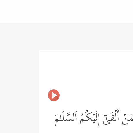
ِمَنۡ أَلۡقَىٰۤ إِلَیۡكُمُ ٱلسَّلَـٰمَ