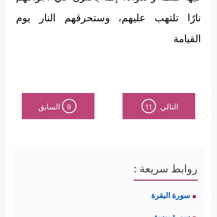
نارًا تلتهب عليهم، وستحرقهم النار يوم
القيامة
التالي
السابق
9
11
روابط سريعة :
سورة البقرة
سورة يوسف