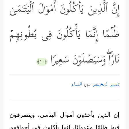
إِنَّ ٱلَّذِینَ یَأۡكُلُونَ أَمۡوَ ٰ⁠لَ ٱلۡیَتَـٰمَىٰ
ظُلۡمًا إِنَّمَا یَأۡكُلُونَ فِی بُطُونِهِمۡ
نَارࣰاۖ وَسَیَصۡلَوۡنَ سَعِیرࣰا
﴿١٠﴾
تفسير المختصر
سورة
النساء
إن الذين يأخذون أموال اليتامى، ويتصرفون
فيها ظلمًا وعدوانًا، إنما يأكلون في أجوافهم