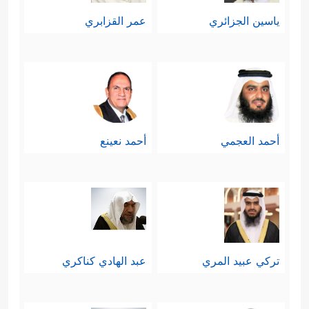
ياسين الجزائري
عمر القزابري
أحمد العجمي
أحمد نعينع
تركي عبيد المري
عبد الهادي كناكري