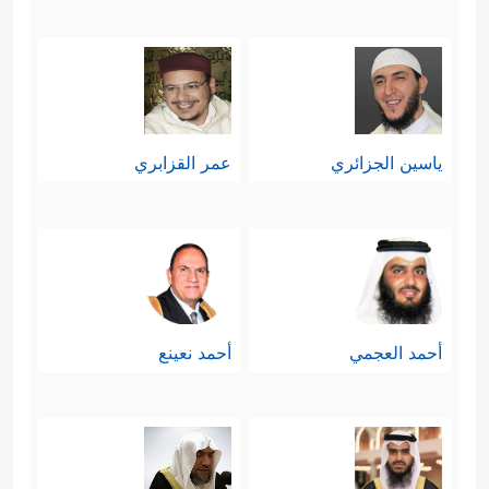
ياسين الجزائري
عمر القزابري
أحمد العجمي
أحمد نعينع