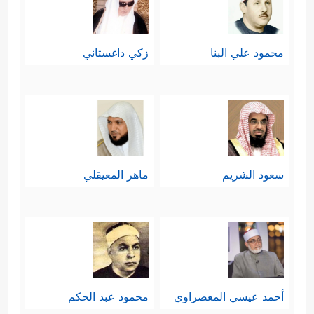
محمود علي البنا
زكي داغستاني
سعود الشريم
ماهر المعيقلي
أحمد عيسي المعصراوي
محمود عبد الحكم