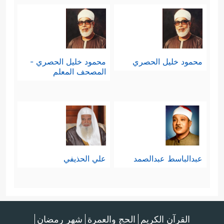
محمود خليل الحصري
محمود خليل الحصري -
المصحف المعلم
عبدالباسط عبدالصمد
علي الحذيفي
القرآن الكريم
الحج والعمرة
شهر رمضان