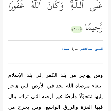
عَلَى ٱلـلَّـهِۗ وَكَانَ ٱللَّهُ غَفُورࣰا
رَّحِیمࣰا
﴿١٠٠﴾
تفسير المختصر
سورة
النساء
ومن يهاجر من بلد الكفر إلى بلد الإسلام
ابتغاء مرضاة الله يجد في الأرض التي هاجر
إليها مُتحوِّلًا وأرضًا غير أرضه التي ترك، ينال
فيها العزة والرزق الواسع، ومن يخرج من