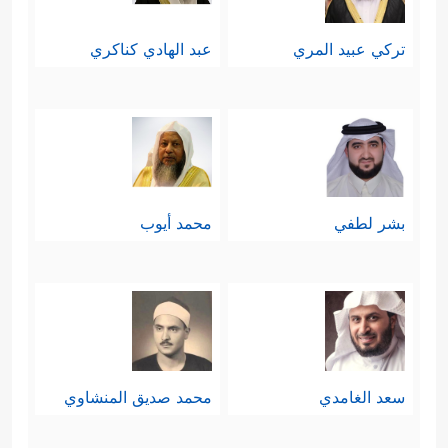
تركي عبيد المري
عبد الهادي كناكري
بشر لطفي
محمد أيوب
سعد الغامدي
محمد صديق المنشاوي