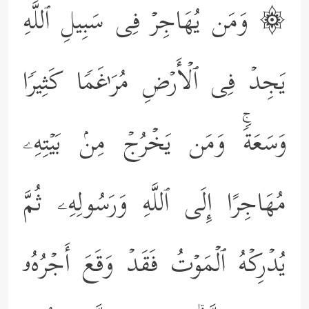
۞ وَمَن یُهَاجِرۡ فِی سَبِیلِ ٱللَّهِ
یَجِدۡ فِی ٱلۡأَرۡضِ مُرَ ٰ⁠غَمࣰا كَثِیرࣰا
وَسَعَةࣰۚ وَمَن یَخۡرُجۡ مِنۢ بَیۡتِهِۦ
مُهَاجِرًا إِلَى ٱللَّهِ وَرَسُولِهِۦ ثُمَّ
یُدۡرِكۡهُ ٱلۡمَوۡتُ فَقَدۡ وَقَعَ أَجۡرُهُۥ