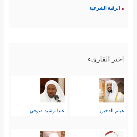
الرقية الشرعية
اختر القاريء
هيثم الدخين
عبدالرشيد صوفي