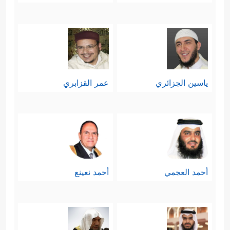
ياسين الجزائري
عمر القزابري
أحمد العجمي
أحمد نعينع