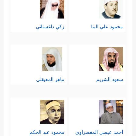
محمود علي البنا
زكي داغستاني
سعود الشريم
ماهر المعيقلي
أحمد عيسي المعصراوي
محمود عبد الحكم