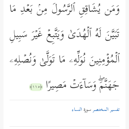
وَمَن یُشَاقِقِ ٱلرَّسُولَ مِنۢ بَعۡدِ مَا
تَبَیَّنَ لَهُ ٱلۡهُدَىٰ وَیَتَّبِعۡ غَیۡرَ سَبِیلِ
ٱلۡمُؤۡمِنِینَ نُوَلِّهِۦ مَا تَوَلَّىٰ وَنُصۡلِهِۦ
جَهَنَّمَۖ وَسَاۤءَتۡ مَصِیرًا
﴿١١٥﴾
تفسير المختصر
سورة
النساء