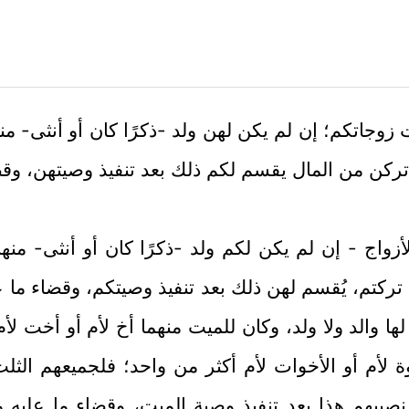
 زوجاتكم؛ إن لم يكن لهن ولد -ذكرًا كان أو أنثى- م
ا تركن من المال يقسم لكم ذلك بعد تنفيذ وصيتهن، وق
لأزواج - إن لم يكن لكم ولد -ذكرًا كان أو أنثى- م
ا تركتم، يُقسم لهن ذلك بعد تنفيذ وصيتكم، وقضاء م
لها والد ولا ولد، وكان للميت منهما أخ لأم أو أخت لأ
ة لأم أو الأخوات لأم أكثر من واحد؛ فلجميعهم الث
 نصيبهم هذا بعد تنفيذ وصية الميت، وقضاء ما عليه 