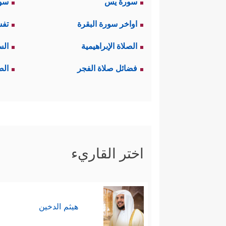
سورة يس
سور
اواخر سورة البقرة
تفس
الصلاة الإبراهيمية
الس
فضائل صلاة الفجر
الص
اختر القاريء
هيثم الدخين