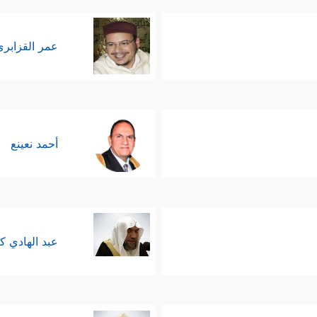
عمر القزابري
أحمد نعينع
عبد الهادي ك