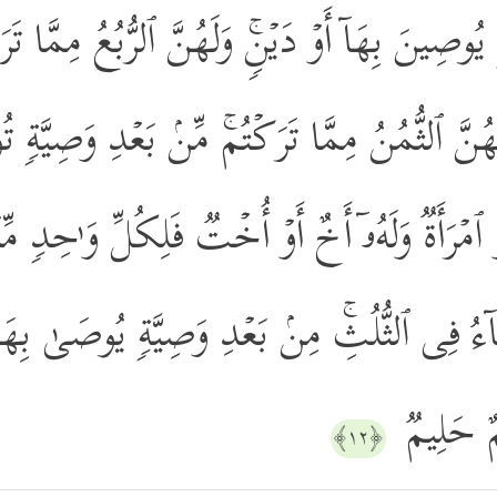
یُوصِینَ بِهَاۤ أَوۡ دَیۡنࣲۚ وَلَهُنَّ ٱلرُّبُعُ مِمَّا تَ
هُنَّ ٱلثُّمُنُ مِمَّا تَرَكۡتُمۚ مِّنۢ بَعۡدِ وَصِیَّةࣲ ت
مۡرَأَةࣱ وَلَهُۥۤ أَخٌ أَوۡ أُخۡتࣱ فَلِكُلِّ وَ ٰ⁠حِدࣲ مّ
ءُ فِی ٱلثُّلُثِۚ مِنۢ بَعۡدِ وَصِیَّةࣲ یُوصَىٰ بِهَاۤ أ
ِیمٌ حَلِیمࣱ
﴿١٢﴾