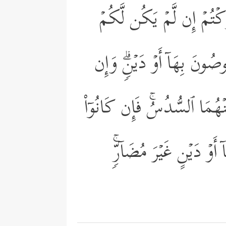
رَكۡتُمۡ إِن لَّمۡ یَكُن لَّكُمۡ
ُوصُونَ بِهَاۤ أَوۡ دَیۡنࣲۗ وَإِن
ِنۡهُمَا ٱلسُّدُسُۚ فَإِن كَانُوۤاْ
َوۡ دَیۡنٍ غَیۡرَ مُضَاۤرࣲّۚ