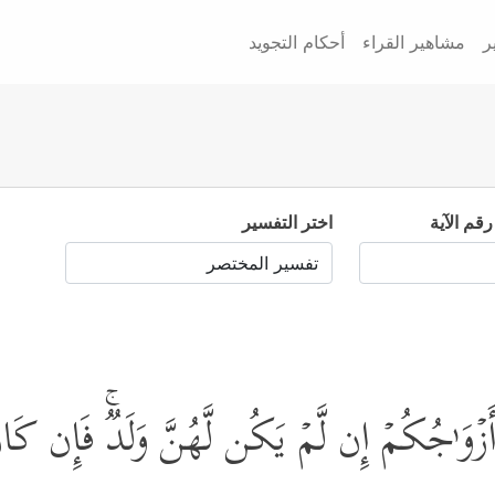
ر
مشاهير القراء
أحكام التجويد
رقم الآية
اختر التفسير
ٰ⁠جُكُمۡ إِن لَّمۡ یَكُن لَّهُنَّ وَلَدࣱۚ فَإِن كَانَ ل