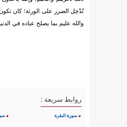
تُدْخِل الضرر على الورثة؛ كان تكون
والله عليم بما يصلح عباده في الدنيا
روابط سريعة :
سورة البقرة
سو