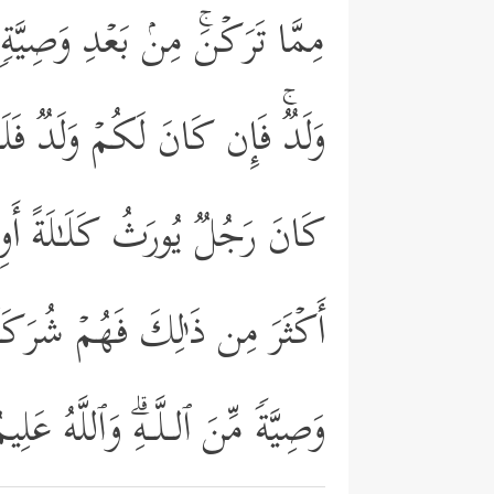
مِمَّا تَرَكۡنَۚ مِنۢ بَعۡدِ وَصِیَّةࣲ 
وَلَدࣱۚ فَإِن كَانَ لَكُمۡ وَلَدࣱ فَلَ
كَانَ رَجُلࣱ یُورَثُ كَلَـٰلَةً أَوِ ٱ
أَكۡثَرَ مِن ذَ ٰ⁠لِكَ فَهُمۡ شُرَكَاۤ
وَصِیَّةࣰ مِّنَ ٱلـلَّـهِۗ وَٱللَّهُ عَل