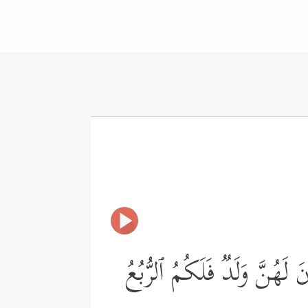
َهُنَّ وَلَدࣱ فَلَكُمُ ٱلرُّبُعُ