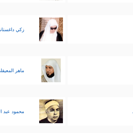
زكي داغستان
ماهر المعيقل
محمود عبد ا