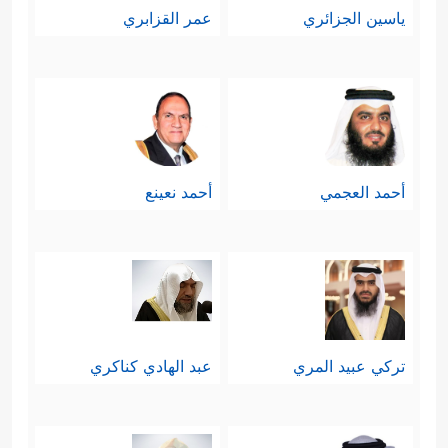
ياسين الجزائري
عمر القزابري
أحمد العجمي
أحمد نعينع
تركي عبيد المري
عبد الهادي كناكري