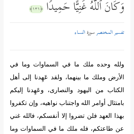
وَكَانَ ٱللَّهُ غَنِیًّا حَمِیدࣰا
﴿١٣١﴾
تفسير المختصر
سورة
النساء
ولله وحده ملك ما في السماوات وما في
الأرض وملك ما بينهما، ولقد عَهِدنا إلى أهل
الكتاب من اليهود والنصارى، وعَهِدنا إليكم
بامتثال أوامر الله واجتناب نواهيه، وإن تكفروا
بهذا العهد فلن تضروا إلا أنفسكم، فالله غني
عن طاعتكم، فله ملك ما في السماوات وما