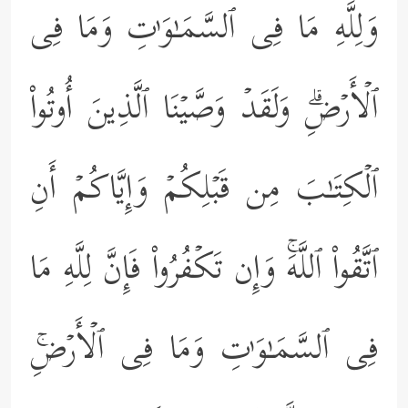
وَلِلَّهِ مَا فِی ٱلسَّمَـٰوَ ٰ⁠تِ وَمَا فِی
ٱلۡأَرۡضِۗ وَلَقَدۡ وَصَّیۡنَا ٱلَّذِینَ أُوتُواْ
ٱلۡكِتَـٰبَ مِن قَبۡلِكُمۡ وَإِیَّاكُمۡ أَنِ
ٱتَّقُواْ ٱللَّهَۚ وَإِن تَكۡفُرُواْ فَإِنَّ لِلَّهِ مَا
فِی ٱلسَّمَـٰوَ ٰ⁠تِ وَمَا فِی ٱلۡأَرۡضِۚ