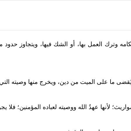
 وترك العمل بها، أو الشك فيها، ويتجاوز حدود ما شر
 يُقضى ما على الميت من دين، ويخرج منها وصيته التي 
يث؛ لأنها عهدُ الله ووصيته لعباده المؤمنين؛ فلا يجوز