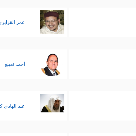
عمر القزابري
أحمد نعينع
عبد الهادي ك