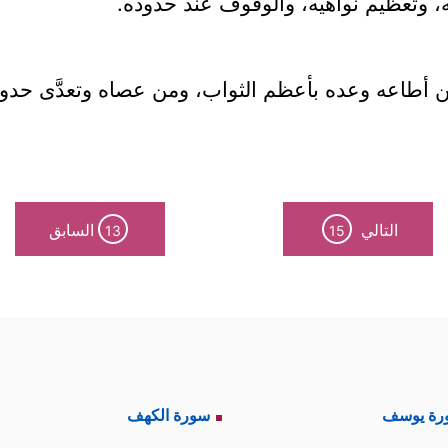
له، وتعظيم نواهيه، والوقوف عند حدوده.
ن أطاعه وعده بأعظم الثواب، ومن عصاه وتعدَّى حدو
التالي
السابق
13
15
رة يوسف
سورة الكهف