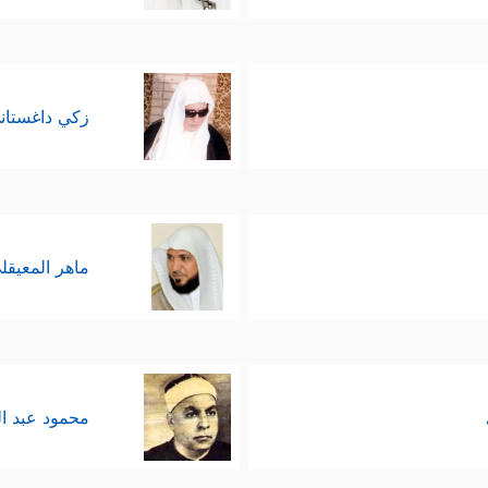
زكي داغستان
ماهر المعيقل
محمود عبد ا