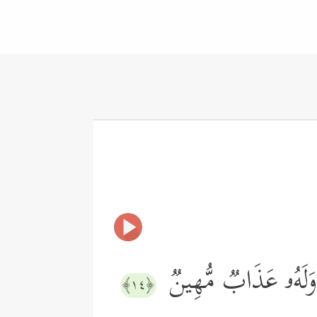
ا وَلَهُۥ عَذَابࣱ مُّهِینࣱ
﴿١٤﴾