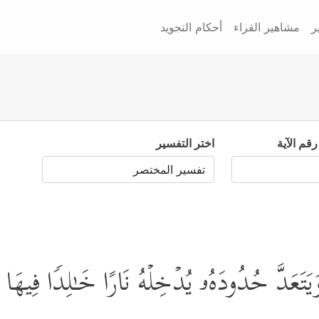
ر
مشاهير القراء
أحكام التجويد
رقم الآية
اختر التفسير
یَتَعَدَّ حُدُودَهُۥ یُدۡخِلۡهُ نَارًا خَـٰلِدࣰا فِیهَ