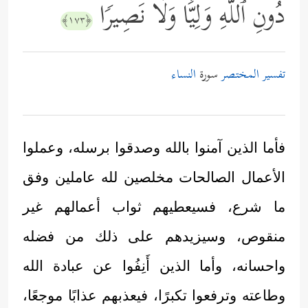
دُونِ ٱللَّهِ وَلِیࣰّا وَلَا نَصِیرࣰا
﴿١٧٣﴾
تفسير المختصر
سورة
النساء
فأما الذين آمنوا بالله وصدقوا برسله، وعملوا
الأعمال الصالحات مخلصين لله عاملين وفق
ما شرع، فسيعطيهم ثواب أعمالهم غير
منقوص، وسيزيدهم على ذلك من فضله
واحسانه، وأما الذين أَنِفُوا عن عبادة الله
وطاعته وترفعوا تكبرًا، فيعذبهم عذابًا موجعًا،