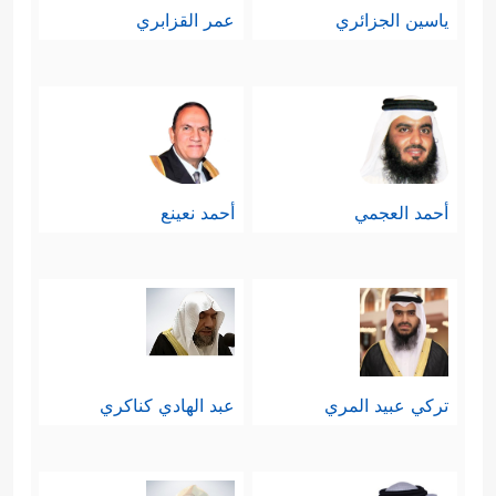
ياسين الجزائري
عمر القزابري
أحمد العجمي
أحمد نعينع
تركي عبيد المري
عبد الهادي كناكري