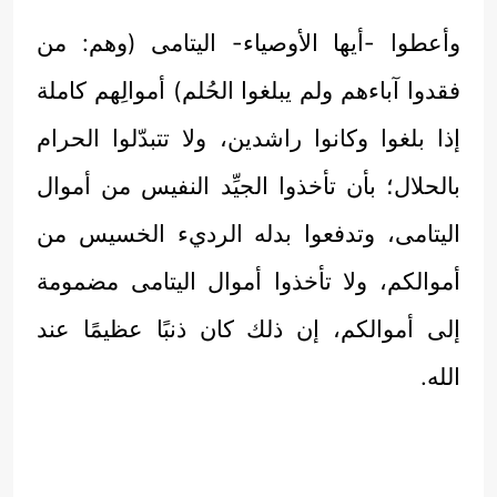
وأعطوا -أيها الأوصياء- اليتامى (وهم: من
فقدوا آباءهم ولم يبلغوا الحُلم) أموالِهم كاملة
إذا بلغوا وكانوا راشدين، ولا تتبدّلوا الحرام
بالحلال؛ بأن تأخذوا الجيِّد النفيس من أموال
اليتامى، وتدفعوا بدله الرديء الخسيس من
أموالكم، ولا تأخذوا أموال اليتامى مضمومة
إلى أموالكم، إن ذلك كان ذنبًا عظيمًا عند
الله.