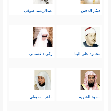
هيثم الدخين
عبدالرشيد صوفي
محمود علي البنا
زكي داغستاني
سعود الشريم
ماهر المعيقلي