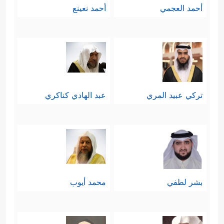
أحمد العجمي
أحمد نعينع
تركي عبيد المري
عبد الهادي كناكري
بشر لطفي
محمد أيوب