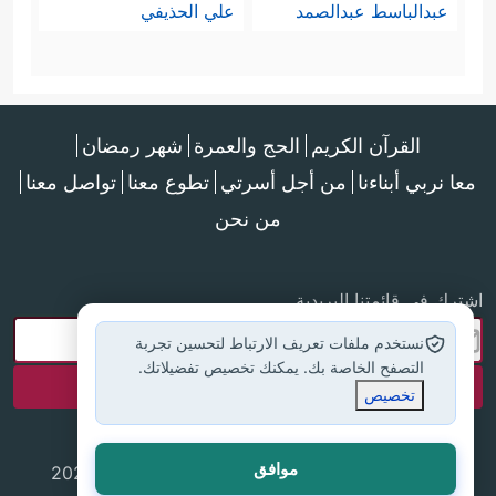
عبدالباسط عبدالصمد
علي الحذيفي
القرآن الكريم
الحج والعمرة
شهر رمضان
معا نربي أبناءنا
من أجل أسرتي
تطوع معنا
تواصل معنا
من نحن
اشترك في قائمتنا البريدية
نستخدم ملفات تعريف الارتباط لتحسين تجربة
التصفح الخاصة بك. يمكنك تخصيص تفضيلاتك.
تخصيص
موافق
جميع الحقوق محفوظة لموقع إسلام أون لاين © 2025