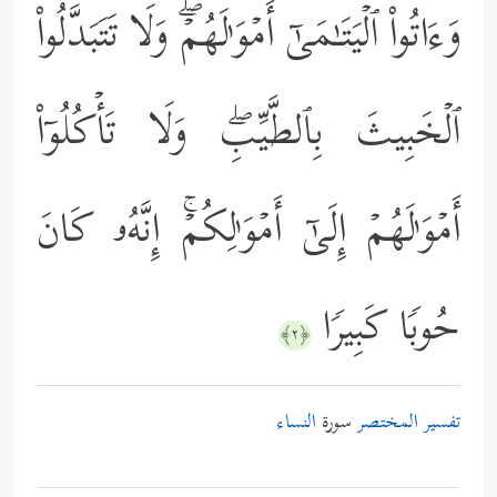
وَءَاتُواْ ٱلۡیَتَـٰمَىٰۤ أَمۡوَ ٰ⁠لَهُمۡۖ وَلَا تَتَبَدَّلُواْ
ٱلۡخَبِیثَ بِٱلطَّیِّبِۖ وَلَا تَأۡكُلُوۤاْ
أَمۡوَ ٰ⁠لَهُمۡ إِلَىٰۤ أَمۡوَ ٰ⁠لِكُمۡۚ إِنَّهُۥ كَانَ
حُوبࣰا كَبِیرࣰا
﴿٢﴾
تفسير المختصر
سورة
النساء