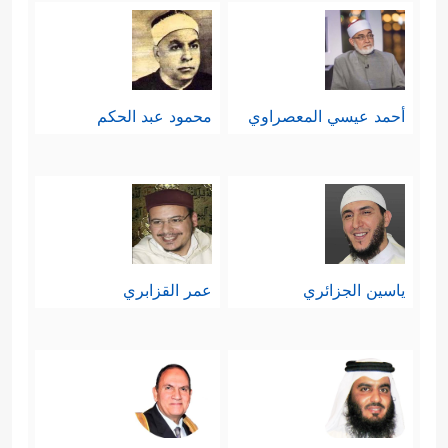
أحمد عيسي المعصراوي
محمود عبد الحكم
ياسين الجزائري
عمر القزابري